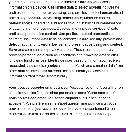
your consent and/or our legitimate interest: Store and/or access
fermer ses portes.
information on a device; Use limited data to select advertising; Create
TITRES DIFFUSÉS
profiles for personalised advertising; Use profiles to select personalised
advertising; Measure advertising performance; Measure content
performance; Understand audiences through statistics or combinations
12h02
12h02
11h57
11h57
of data from different sources; Develop and improve services; Create
profiles to personalise content; Use profiles to select personalised
content; Use limited data to select content; Ensure security, prevent and
detect fraud, and fix errors; Deliver and present advertising and content;
Save and communicate privacy choices. These technologies may
process personal data such as IP address and browsing data to offer
following functionalities: Identify devices based on information actively
requested; Use precise geolocation data; Match and combine data from
other data sources; Link different devices; Identify devices based on
information transmitted automatically.
Vous pouvez accepter en cliquant sur "Accepter et fermer", ou affiner en
BEBE REXHA
AMBRE
sélectionnant les finalités et/ou partenaires dans "Gérer mes choix".
New Religion
J'me Demande
Vous pouvez également refuser en cliquant sur "Continuer sans
accepter". Vos préférences ne s'appliqueront que pour ce site. Vous
11h54
11h54
11h48
11h48
pouvez mettre à jour vos choix, ou retirer votre consentement à tout
moment via le lien "Gérer les cookies" situé en bas de chaque page.