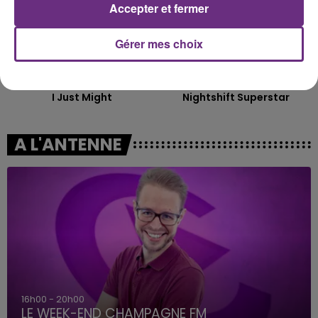
Accepter et fermer
Gérer mes choix
BRUNO MARS
MUSE
I Just Might
Nightshift Superstar
A L'ANTENNE
16h00 - 20h00
LE WEEK-END CHAMPAGNE FM