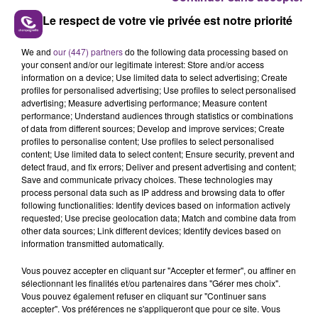
Le respect de votre vie privée est notre priorité
We and
our (447) partners
do the following data processing based on
LA CENTRALE NUCLÉAIRE DE CHOOZ
your consent and/or our legitimate interest: Store and/or access
information on a device; Use limited data to select advertising; Create
TOUJOURS À L'ARRÊT
profiles for personalised advertising; Use profiles to select personalised
Cela fait déjà une semaine que la centrale
advertising; Measure advertising performance; Measure content
nucléaire ardennaise est à l'arrêt. Une situation
performance; Understand audiences through statistics or combinations
of data from different sources; Develop and improve services; Create
justifiée par la sécheresse intense qui est toujours
TITRES DIFFUSÉS
profiles to personalise content; Use profiles to select personalised
présente.
content; Use limited data to select content; Ensure security, prevent and
detect fraud, and fix errors; Deliver and present advertising and content;
Save and communicate privacy choices. These technologies may
16h35
16h35
16h26
16h26
process personal data such as IP address and browsing data to offer
following functionalities: Identify devices based on information actively
requested; Use precise geolocation data; Match and combine data from
other data sources; Link different devices; Identify devices based on
information transmitted automatically.
Vous pouvez accepter en cliquant sur "Accepter et fermer", ou affiner en
sélectionnant les finalités et/ou partenaires dans "Gérer mes choix".
Vous pouvez également refuser en cliquant sur "Continuer sans
accepter". Vos préférences ne s'appliqueront que pour ce site. Vous