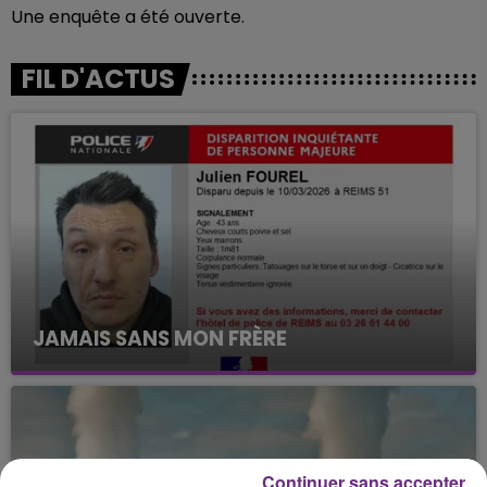
Une enquête a été ouverte.
FIL D'ACTUS
JAMAIS SANS MON FRÈRE
Julien Fourel n'a plus donné signé de vie depuis 5
mois. Sa sœur poursuit ses recherches pour le
retrouver.
Continuer sans accepter