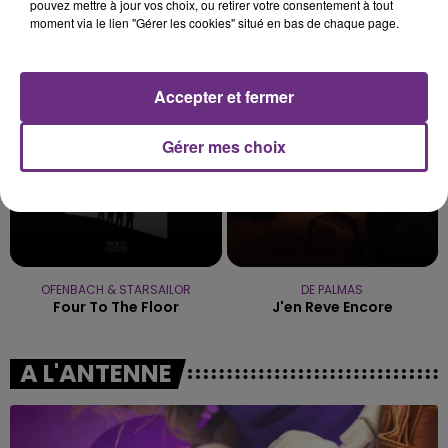
pouvez mettre à jour vos choix, ou retirer votre consentement à tout
ORIA
CARBONNE
moment via le lien "Gérer les cookies" situé en bas de chaque page.
Soiree Mondaine
Imagine
16h23
16h23
16h19
16h19
Accepter et fermer
Gérer mes choix
OFENBACH & STARSAILOR
DE PALMAS
Four To The Floor
J'en Reve Encore
A L'ANTENNE