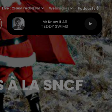
Live :
CHAMPAGNE FM
Webradios
Podcasts
Mr Know It All
TEDDY SWIMS
 À LA SNCF