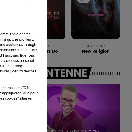
7h00 - 12h00
LE WEEK-END CHAMPAGNE FM
erest: Store and/or
tising; Use profiles to
tand audiences through
MAROON 5
BEBE REXHA
personalise content; Use
What Lovers Do
New Religion
 fraud, and fix errors;
 may process personal
mation actively
A L'ANTENNE
vices; Identify devices
rtenaires dans "Gérer
s'appliqueront que pour
les cookies" situé en
7h00 - 12h00