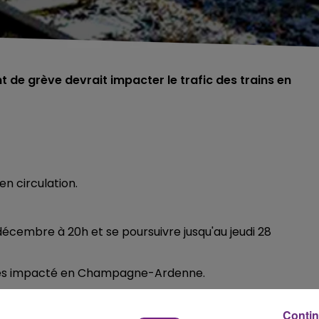
de grève devrait impacter le trafic des trains en
en circulation.
cembre à 20h et se poursuivre jusqu'au jeudi 28
re très impacté en Champagne-Ardenne.
me, la suppression annoncée des contrôleurs sur certaines
Contin