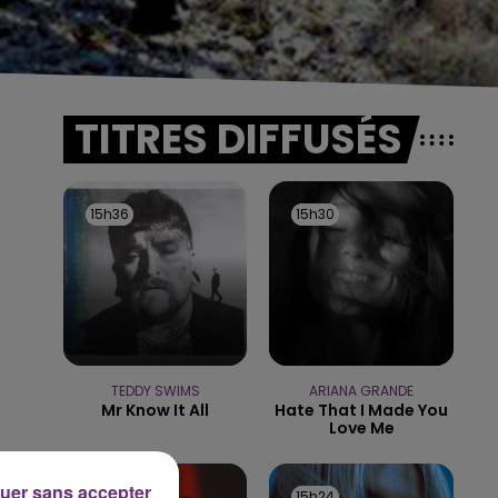
TITRES DIFFUSÉS
15h36
15h36
15h30
15h30
TEDDY SWIMS
ARIANA GRANDE
Mr Know It All
Hate That I Made You
Love Me
uer sans accepter
15h27
15h27
15h24
15h24