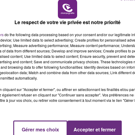
16h00 - 20h00
LE WEEK-END CHAMPAGNE FM
Le respect de votre vie privée est notre priorité
ers
do the following data processing based on your consent and/or our legitimate int
device; Use limited data to select advertising; Create profiles for personalised adver
vertising; Measure advertising performance; Measure content performance; Unders
ns of data from different sources; Develop and improve services; Create profiles to 
alised content; Use limited data to select content; Ensure security, prevent and detect
ertising and content; Save and communicate privacy choices. These technologies
and browsing data to offer following functionalities: Identify devices based on infor
eolocation data; Match and combine data from other data sources; Link different de
nsmitted automatically.
LE MAGASIN JOUÉCLUB DE REIMS FERME
SES PORTES
cliquant sur "Accepter et fermer", ou affiner en sélectionnant les finalités et/ou pa
 également refuser en cliquant sur "Continuer sans accepter". Vos préférences ne 
C'était l'une des institutions du centre-ville
tre à jour vos choix, ou retirer votre consentement à tout moment via le lien "Gérer 
rémois. Le magasin JouéClub est contraint de
fermer ses portes.
Gérer mes choix
Accepter et fermer
16h00 - 20h00