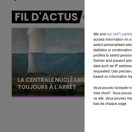
7h00 - 12h00
FIL D'ACTUS
LE WEEK-END CHAMPAGNE FM
We and
our (447) partn
access information on a 
select personalised ad
statistics or combinatio
profiles to select person
Deliver and present adv
data such as IP address 
requested; Use precise g
based on information tra
LA CENTRALE NUCLÉAIRE DE CHOOZ
TOUJOURS À L'ARRÊT
Vous pouvez accepter en 
mes choix". Vous pouvez
Cela fait déjà une semaine que la centrale
ce site. Vous pouvez met
nucléaire ardennaise est à l'arrêt. Une situation
bas de chaque page.
justifiée par la sécheresse intense qui est
toujours présente.
7h00 - 12h00