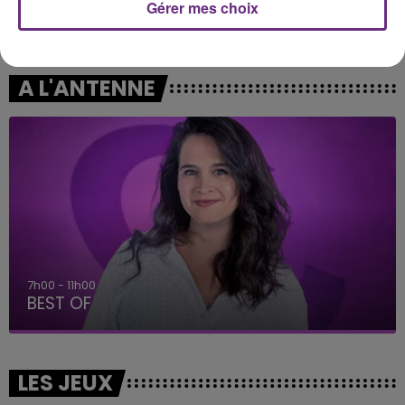
Gérer mes choix
ALEX WARREN
BRUNO MARS
Fever Dream
I Just Might
A L'ANTENNE
7h00 - 11h00
BEST OF
LES JEUX