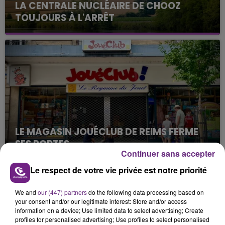
LA CENTRALE NUCLÉAIRE DE CHOOZ
TOUJOURS À L'ARRÊT
Cela fait déjà une semaine que la centrale
nucléaire ardennaise est à l'arrêt. Une situation
justifiée par la sécheresse intense qui est toujours
présente.
LE MAGASIN JOUÉCLUB DE REIMS FERME
SES PORTES
Continuer sans accepter
C'était l'une des institutions du centre-ville
rémois. Le magasin JouéClub est contraint de
Le respect de votre vie privée est notre priorité
fermer ses portes.
TITRES DIFFUSÉS
We and
our (447) partners
do the following data processing based on
your consent and/or our legitimate interest: Store and/or access
information on a device; Use limited data to select advertising; Create
5h06
5h06
5h02
5h02
profiles for personalised advertising; Use profiles to select personalised