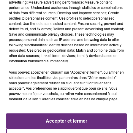
advertising; Measure advertising performance; Measure content
performance; Understand audiences through statistics or combinations
of data from different sources; Develop and improve services; Create
profiles to personalise content; Use profiles to select personalised
content; Use limited data to select content; Ensure security, prevent and
detect fraud, and fix errors; Deliver and present advertising and content;
Save and communicate privacy choices. These technologies may
process personal data such as IP address and browsing data to offer
following functionalities: Identify devices based on information actively
requested; Use precise geolocation data; Match and combine data from
other data sources; Link different devices; Identify devices based on
TAYLOR SWIFT
FLO RIDA
information transmitted automatically.
Elizabeth Taylor
Whistle
Vous pouvez accepter en cliquant sur "Accepter et fermer", ou affiner en
5h00
5h00
4h56
4h56
sélectionnant les finalités et/ou partenaires dans "Gérer mes choix".
Vous pouvez également refuser en cliquant sur "Continuer sans
accepter". Vos préférences ne s'appliqueront que pour ce site. Vous
pouvez mettre à jour vos choix, ou retirer votre consentement à tout
moment via le lien "Gérer les cookies" situé en bas de chaque page.
Accepter et fermer