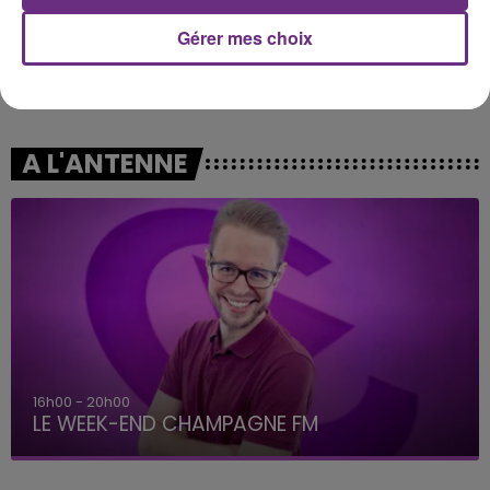
Gérer mes choix
INDOCHINE
TAYLOR SWIFT
Nos Celebrations
Elizabeth Taylor
A L'ANTENNE
16h00 - 20h00
LE WEEK-END CHAMPAGNE FM