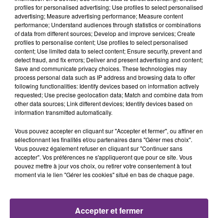
profiles for personalised advertising; Use profiles to select personalised
advertising; Measure advertising performance; Measure content
14h33
14h33
14h30
14h30
performance; Understand audiences through statistics or combinations
of data from different sources; Develop and improve services; Create
profiles to personalise content; Use profiles to select personalised
content; Use limited data to select content; Ensure security, prevent and
detect fraud, and fix errors; Deliver and present advertising and content;
Save and communicate privacy choices. These technologies may
process personal data such as IP address and browsing data to offer
following functionalities: Identify devices based on information actively
requested; Use precise geolocation data; Match and combine data from
other data sources; Link different devices; Identify devices based on
information transmitted automatically.
COEUR DE PIRATE
OLIVIA RODRIGO
Comme Des Enfants
Stupid Song
Vous pouvez accepter en cliquant sur "Accepter et fermer", ou affiner en
sélectionnant les finalités et/ou partenaires dans "Gérer mes choix".
Vous pouvez également refuser en cliquant sur "Continuer sans
14h25
14h25
14h23
14h23
accepter". Vos préférences ne s'appliqueront que pour ce site. Vous
pouvez mettre à jour vos choix, ou retirer votre consentement à tout
moment via le lien "Gérer les cookies" situé en bas de chaque page.
Accepter et fermer