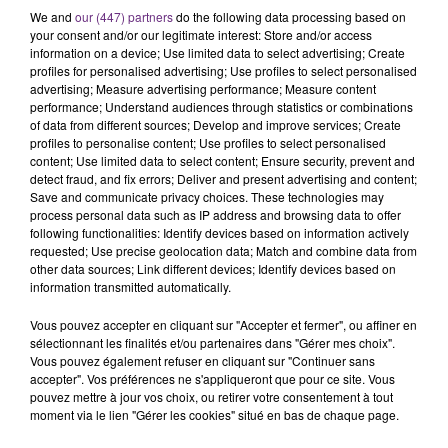
SES PORTES
We and
our (447) partners
do the following data processing based on
C'était l'une des institutions du centre-ville
your consent and/or our legitimate interest: Store and/or access
rémois. Le magasin JouéClub est contraint de
information on a device; Use limited data to select advertising; Create
profiles for personalised advertising; Use profiles to select personalised
fermer ses portes.
TITRES DIFFUSÉS
advertising; Measure advertising performance; Measure content
performance; Understand audiences through statistics or combinations
of data from different sources; Develop and improve services; Create
profiles to personalise content; Use profiles to select personalised
21h50
21h50
21h47
21h47
content; Use limited data to select content; Ensure security, prevent and
detect fraud, and fix errors; Deliver and present advertising and content;
Save and communicate privacy choices. These technologies may
process personal data such as IP address and browsing data to offer
following functionalities: Identify devices based on information actively
requested; Use precise geolocation data; Match and combine data from
other data sources; Link different devices; Identify devices based on
information transmitted automatically.
Vous pouvez accepter en cliquant sur "Accepter et fermer", ou affiner en
sélectionnant les finalités et/ou partenaires dans "Gérer mes choix".
PORTUGAL THE MAN
JUNGELI & EMMA
Vous pouvez également refuser en cliquant sur "Continuer sans
Feel It Still
Juste Un Peu
accepter". Vos préférences ne s'appliqueront que pour ce site. Vous
pouvez mettre à jour vos choix, ou retirer votre consentement à tout
moment via le lien "Gérer les cookies" situé en bas de chaque page.
21h43
21h43
21h40
21h40