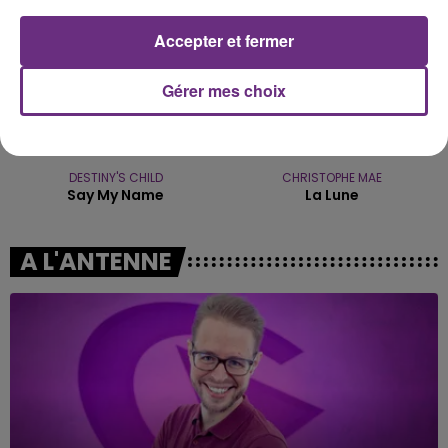
Accepter et fermer
Gérer mes choix
DESTINY'S CHILD
CHRISTOPHE MAE
Say My Name
La Lune
A L'ANTENNE