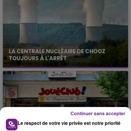
LA CENTRALE NUCLÉAIRE DE CHOOZ
TOUJOURS À L'ARRÊT
Cela fait déjà une semaine que la centrale
nucléaire ardennaise est à l'arrêt. Une situation
justifiée par la sécheresse intense qui est toujours
présente.
Continuer sans accepter
Le respect de votre vie privée est notre priorité
LE MAGASIN JOUÉCLUB DE REIMS FERME