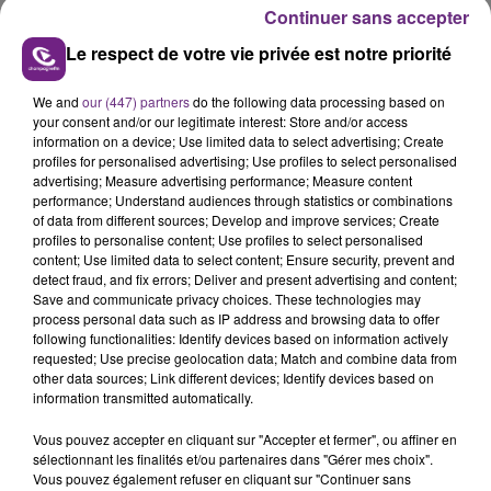
présente.
Continuer sans accepter
Le respect de votre vie privée est notre priorité
We and
our (447) partners
do the following data processing based on
your consent and/or our legitimate interest: Store and/or access
LE MAGASIN JOUÉCLUB DE REIMS FERME
information on a device; Use limited data to select advertising; Create
profiles for personalised advertising; Use profiles to select personalised
SES PORTES
advertising; Measure advertising performance; Measure content
C'était l'une des institutions du centre-ville
performance; Understand audiences through statistics or combinations
rémois. Le magasin JouéClub est contraint de
of data from different sources; Develop and improve services; Create
profiles to personalise content; Use profiles to select personalised
fermer ses portes.
TITRES DIFFUSÉS
content; Use limited data to select content; Ensure security, prevent and
detect fraud, and fix errors; Deliver and present advertising and content;
Save and communicate privacy choices. These technologies may
process personal data such as IP address and browsing data to offer
9h50
9h50
9h46
9h46
following functionalities: Identify devices based on information actively
requested; Use precise geolocation data; Match and combine data from
other data sources; Link different devices; Identify devices based on
information transmitted automatically.
Vous pouvez accepter en cliquant sur "Accepter et fermer", ou affiner en
sélectionnant les finalités et/ou partenaires dans "Gérer mes choix".
Vous pouvez également refuser en cliquant sur "Continuer sans