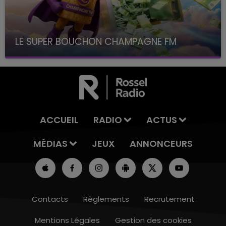
LE SUPER BOUCHON CHAMPAGNE FM
avec La Famille Champagne FM, à 8H10
ACCUEIL
RADIO
ACTUS
MÉDIAS
JEUX
ANNONCEURS
Contacts
Règlements
Recrutement
Mentions Légales
Gestion des cookies