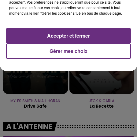
accepter". Vos préférences ne s'appliqueront que pour ce site. Vous
pouvez mettre à jour vos choix, ou retirer votre consentement à tout
moment via le lien "Gérer les cookies" situé en bas de chaque page.
JUNGELI & EMMA
GEORGE EZRA
Juste Un Peu
Budapest
Accepter et fermer
9h43
9h43
9h40
9h40
Gérer mes choix
MYLES SMITH & NIALL HORAN
JECK & CARLA
Drive Safe
La Recette
A L'ANTENNE