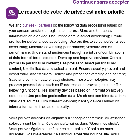
Continuer sans accepter
Le respect de votre vie privée est notre priorité
We and
our (447) partners
do the following data processing based on
your consent and/or our legitimate interest: Store and/or access
LE MAGASIN JOUÉCLUB DE REIMS FERME
information on a device; Use limited data to select advertising; Create
SES PORTES
profiles for personalised advertising; Use profiles to select personalised
advertising; Measure advertising performance; Measure content
C'était l'une des institutions du centre-ville
performance; Understand audiences through statistics or combinations
rémois. Le magasin JouéClub est contraint de
of data from different sources; Develop and improve services; Create
fermer ses portes.
profiles to personalise content; Use profiles to select personalised
TITRES DIFFUSÉS
content; Use limited data to select content; Ensure security, prevent and
detect fraud, and fix errors; Deliver and present advertising and content;
Save and communicate privacy choices. These technologies may
process personal data such as IP address and browsing data to offer
3h22
3h22
3h19
3h19
following functionalities: Identify devices based on information actively
requested; Use precise geolocation data; Match and combine data from
other data sources; Link different devices; Identify devices based on
information transmitted automatically.
Vous pouvez accepter en cliquant sur "Accepter et fermer", ou affiner en
sélectionnant les finalités et/ou partenaires dans "Gérer mes choix".
Vous pouvez également refuser en cliquant sur "Continuer sans
accepter". Vos préférences ne s'appliqueront que pour ce site. Vous