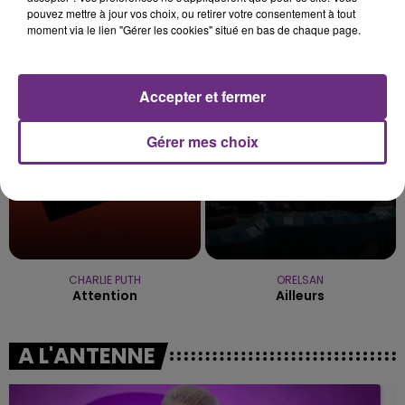
pouvez mettre à jour vos choix, ou retirer votre consentement à tout
moment via le lien "Gérer les cookies" situé en bas de chaque page.
BRUNO MARS
OFENBACH & STARSAILOR
Marry You
Four To The Floor
Accepter et fermer
3h15
3h15
3h13
3h13
Gérer mes choix
CHARLIE PUTH
ORELSAN
Attention
Ailleurs
A L'ANTENNE