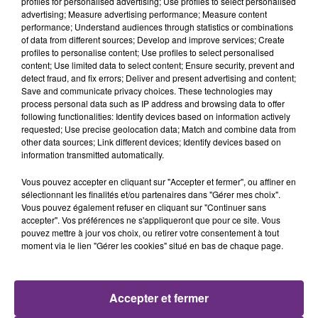
profiles for personalised advertising; Use profiles to select personalised
advertising; Measure advertising performance; Measure content
LA CENTRALE NUCLÉAIRE DE CHOOZ
performance; Understand audiences through statistics or combinations
of data from different sources; Develop and improve services; Create
TOUJOURS À L'ARRÊT
profiles to personalise content; Use profiles to select personalised
Cela fait déjà une semaine que la centrale
content; Use limited data to select content; Ensure security, prevent and
nucléaire ardennaise est à l'arrêt. Une situation
detect fraud, and fix errors; Deliver and present advertising and content;
Save and communicate privacy choices. These technologies may
justifiée par la sécheresse intense qui est toujours
process personal data such as IP address and browsing data to offer
présente.
following functionalities: Identify devices based on information actively
requested; Use precise geolocation data; Match and combine data from
other data sources; Link different devices; Identify devices based on
information transmitted automatically.
Vous pouvez accepter en cliquant sur "Accepter et fermer", ou affiner en
sélectionnant les finalités et/ou partenaires dans "Gérer mes choix".
LE MAGASIN JOUÉCLUB DE REIMS FERME
Vous pouvez également refuser en cliquant sur "Continuer sans
SES PORTES
accepter". Vos préférences ne s'appliqueront que pour ce site. Vous
pouvez mettre à jour vos choix, ou retirer votre consentement à tout
C'était l'une des institutions du centre-ville
moment via le lien "Gérer les cookies" situé en bas de chaque page.
rémois. Le magasin JouéClub est contraint de
fermer ses portes.
TITRES DIFFUSÉS
Accepter et fermer