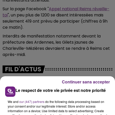
manifestants attendus.
Sur la page Facebook "
Appel national Reims réveille-
toi
", un peu plus de 1200 se disent intéressées mais
seulement 419 ont prévu de participer (chiffres à 9h
ce matin).
Interdits de manifestation notamment devant la
préfecture des Ardennes, les Gilets jaunes de
Charleville-Mézières devraient se rendre à Reims cet
après-midi.
FIL D'ACTUS
Continuer sans accepter
Le respect de votre vie privée est notre priorité
We and
our (447) partners
do the following data processing based on
your consent and/or our legitimate interest: Store and/or access
information on a device; Use limited data to select advertising; Create