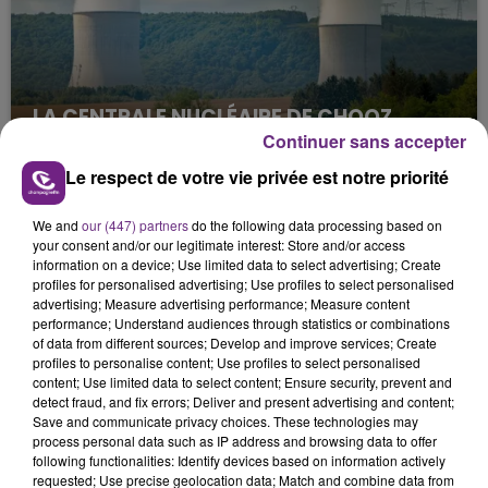
LA CENTRALE NUCLÉAIRE DE CHOOZ
TOUJOURS À L'ARRÊT
Continuer sans accepter
Cela fait déjà une semaine que la centrale
Le respect de votre vie privée est notre priorité
nucléaire ardennaise est à l'arrêt. Une situation
justifiée par la sécheresse intense qui est toujours
We and
our (447) partners
do the following data processing based on
your consent and/or our legitimate interest: Store and/or access
présente.
information on a device; Use limited data to select advertising; Create
profiles for personalised advertising; Use profiles to select personalised
advertising; Measure advertising performance; Measure content
performance; Understand audiences through statistics or combinations
of data from different sources; Develop and improve services; Create
profiles to personalise content; Use profiles to select personalised
content; Use limited data to select content; Ensure security, prevent and
LE MAGASIN JOUÉCLUB DE REIMS FERME
detect fraud, and fix errors; Deliver and present advertising and content;
SES PORTES
Save and communicate privacy choices. These technologies may
C'était l'une des institutions du centre-ville
process personal data such as IP address and browsing data to offer
following functionalities: Identify devices based on information actively
rémois. Le magasin JouéClub est contraint de
requested; Use precise geolocation data; Match and combine data from