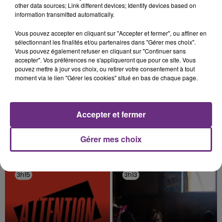
fermer ses portes.
other data sources; Link different devices; Identify devices based on
TITRES DIFFUSÉS
information transmitted automatically.
Vous pouvez accepter en cliquant sur "Accepter et fermer", ou affiner en
3h22
3h22
3h19
3h19
sélectionnant les finalités et/ou partenaires dans "Gérer mes choix".
Vous pouvez également refuser en cliquant sur "Continuer sans
accepter". Vos préférences ne s'appliqueront que pour ce site. Vous
pouvez mettre à jour vos choix, ou retirer votre consentement à tout
moment via le lien "Gérer les cookies" situé en bas de chaque page.
Accepter et fermer
Gérer mes choix
BRUNO MARS
OFENBACH & STARSAILOR
Marry You
Four To The Floor
3h15
3h15
3h13
3h13