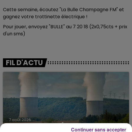
Cette semaine, écoutez "La Bulle Champagne FM" et
gagnez votre trottinette électrique !
Pour jouer, envoyez "BULLE" au 7 20 18 (2x0,75cts + prix
d'un sms)
FIL D'ACTU
7 août 2026
LA CENTRALE NUCLÉAIRE DE CHOOZ
Continuer sans accepter