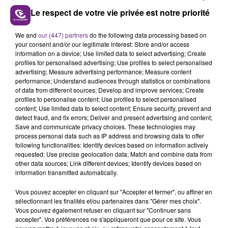
TOUJOURS À L'ARRÊT
Le respect de votre vie privée est notre priorité
Cela fait déjà une semaine que la centrale
nucléaire ardennaise est à l'arrêt. Une situation
We and
our (447) partners
do the following data processing based on
justifiée par la sécheresse intense qui est toujours
your consent and/or our legitimate interest: Store and/or access
présente.
information on a device; Use limited data to select advertising; Create
profiles for personalised advertising; Use profiles to select personalised
advertising; Measure advertising performance; Measure content
performance; Understand audiences through statistics or combinations
of data from different sources; Develop and improve services; Create
profiles to personalise content; Use profiles to select personalised
7 août 2026
content; Use limited data to select content; Ensure security, prevent and
LE MAGASIN JOUÉCLUB DE REIMS FERME
detect fraud, and fix errors; Deliver and present advertising and content;
SES PORTES
Save and communicate privacy choices. These technologies may
process personal data such as IP address and browsing data to offer
C'était l'une des institutions du centre-ville
following functionalities: Identify devices based on information actively
rémois. Le magasin JouéClub est contraint de
requested; Use precise geolocation data; Match and combine data from
other data sources; Link different devices; Identify devices based on
fermer ses portes.
TITRES DIFFUSÉS
information transmitted automatically.
Vous pouvez accepter en cliquant sur "Accepter et fermer", ou affiner en
sélectionnant les finalités et/ou partenaires dans "Gérer mes choix".
11h02
11h02
10h58
10h58
Vous pouvez également refuser en cliquant sur "Continuer sans
accepter". Vos préférences ne s'appliqueront que pour ce site. Vous