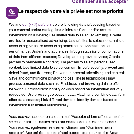
LA CENTRALE NUCLÉAIRE DE CHOOZ
Continuer sans accepter
TOUJOURS À L'ARRÊT
Le respect de votre vie privée est notre priorité
Cela fait déjà une semaine que la centrale
nucléaire ardennaise est à l'arrêt. Une situation
We and
our (447) partners
do the following data processing based on
justifiée par la sécheresse intense qui est toujours
your consent and/or our legitimate interest: Store and/or access
information on a device; Use limited data to select advertising; Create
présente.
profiles for personalised advertising; Use profiles to select personalised
advertising; Measure advertising performance; Measure content
performance; Understand audiences through statistics or combinations
of data from different sources; Develop and improve services; Create
profiles to personalise content; Use profiles to select personalised
content; Use limited data to select content; Ensure security, prevent and
7 août 2026
detect fraud, and fix errors; Deliver and present advertising and content;
LE MAGASIN JOUÉCLUB DE REIMS FERME
Save and communicate privacy choices. These technologies may
SES PORTES
process personal data such as IP address and browsing data to offer
following functionalities: Identify devices based on information actively
C'était l'une des institutions du centre-ville
requested; Use precise geolocation data; Match and combine data from
rémois. Le magasin JouéClub est contraint de
other data sources; Link different devices; Identify devices based on
fermer ses portes.
information transmitted automatically.
TITRES DIFFUSÉS
Vous pouvez accepter en cliquant sur "Accepter et fermer", ou affiner en
sélectionnant les finalités et/ou partenaires dans "Gérer mes choix".
Vous pouvez également refuser en cliquant sur "Continuer sans
18h57
18h57
18h53
18h53
accepter". Vos préférences ne s'appliqueront que pour ce site. Vous