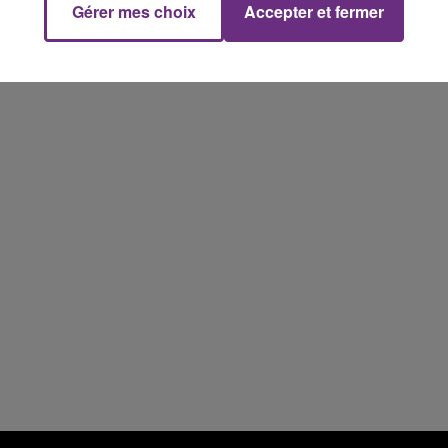
Gérer mes choix
Accepter et fermer
14h00 - 15h00
La Radio Pop