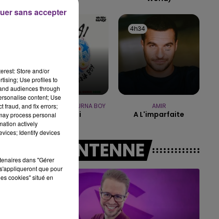
uer sans accepter
00 - 14h00
14h00 - 15h0
ET DE CAISSE
LA RADIO 
4h37
4h37
4h34
4h34
erest: Store and/or
tising; Use profiles to
tand audiences through
personalise content; Use
 fraud, and fix errors;
SHAKIRA FEAT. BURNA BOY
AMIR
Dai Dai
A L'imparfaite
 may process personal
mation actively
vices; Identify devices
A L'ANTENNE
rtenaires dans "Gérer
s'appliqueront que pour
les cookies" situé en