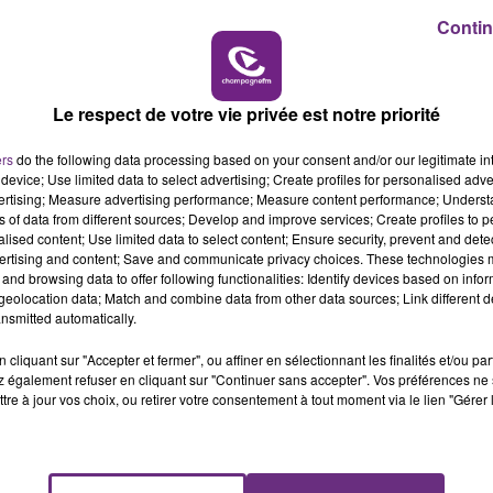
Contin
- 10h00
10h
AMILLE
LE TICK
VENEZ FÊTER CE WEEK-END
L'ANNIVERSAIRE DE WOINIC
Ce samedi 8 août sera un grand jour :
Le respect de votre vie privée est notre priorité
l'anniversaire du plus gros sanglier du monde.
ers
do the following data processing based on your consent and/or our legitimate int
Une fête est donc organisée et vous êtes tous
device; Use limited data to select advertising; Create profiles for personalised adver
conviés !
vertising; Measure advertising performance; Measure content performance; Unders
ns of data from different sources; Develop and improve services; Create profiles to 
alised content; Use limited data to select content; Ensure security, prevent and detect
ertising and content; Save and communicate privacy choices. These technologies
and browsing data to offer following functionalities: Identify devices based on infor
eolocation data; Match and combine data from other data sources; Link different de
nsmitted automatically.
cliquant sur "Accepter et fermer", ou affiner en sélectionnant les finalités et/ou pa
 également refuser en cliquant sur "Continuer sans accepter". Vos préférences ne 
tre à jour vos choix, ou retirer votre consentement à tout moment via le lien "Gérer 