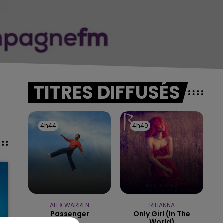
TITRES DIFFUSÉS
4h44
4h44
4h40
4h40
ALEX WARREN
RIHANNA
Passenger
Only Girl (in The
World)