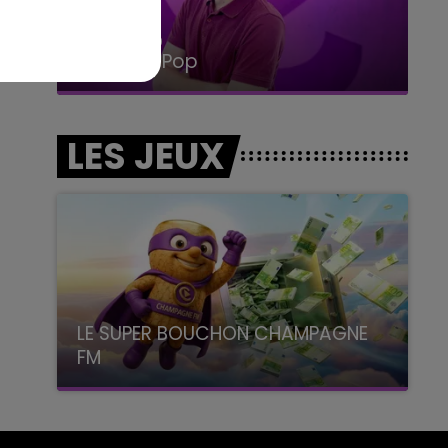
15h00 - 19h00
Le Club Champagne FM
LES JEUX
LE SUPER BOUCHON CHAMPAGNE
FM
avec La Famille Champagne FM, à 8H10