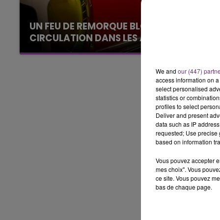
5h00 - 6h00
LE BEST OF DE LA FAMILLE
6h00 
CHAMPAGNE FM
LA F
UN FEU DE REMORQUE BLOQUE LA
CIRCULATION DANS LES ARDENNES
Un feu de remorque s'est déclaré ce mercredi
en fin de matinée sur l'A34.
We and
our (447) partn
access information on a 
select personalised ad
statistics or combinatio
profiles to select person
Deliver and present adv
data such as IP address 
requested; Use precise g
based on information tra
Vous pouvez accepter en 
mes choix". Vous pouvez
ce site. Vous pouvez met
bas de chaque page.