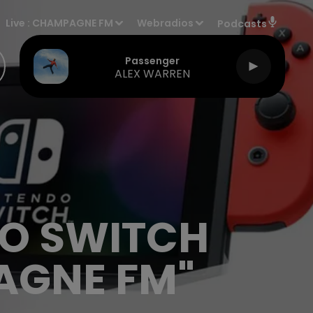
Live :
CHAMPAGNE FM
Webradios
Podcasts
Passenger
ALEX WARREN
DO SWITCH
AGNE FM"