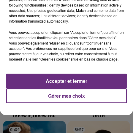
L'ORDRE SUR LES CONDITIONS DE...
following functionalities: Identify devices based on information actively
requested; Use precise geolocation data; Match and combine data from
Alors que les dates de début des vendange 2026
other data sources; Link different devices; Identify devices based on
s'est avéré être plus précoce que prévu,
information transmitted automatically.
l'inspection du Travail en profite pour rappeler
TITRES DIFFUSÉS
Vous pouvez accepter en cliquant sur "Accepter et fermer", ou affiner en
les conditions de...
sélectionnant les finalités et/ou partenaires dans "Gérer mes choix".
Vous pouvez également refuser en cliquant sur "Continuer sans
accepter". Vos préférences ne s'appliqueront que pour ce site. Vous
9h11
9h11
9h08
9h08
pouvez mettre à jour vos choix, ou retirer votre consentement à tout
moment via le lien "Gérer les cookies" situé en bas de chaque page.
Accepter et fermer
Gérer mes choix
TAYLOR SWIFT
BRICE CONRAD
I Knew It, I Knew You
Oh La
9h04
9h04
8h57
8h57