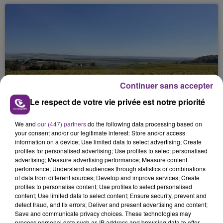
Continuer sans accepter
SI TOUT LE MONDE FAIT ÇA, MOI L'ANNÉE
Le respect de votre vie privée est notre priorité
PROCHAINE JE VENDANGE EN...
La vendange en Champagne a débuté ce jeudi 6
We and
our (447) partners
do the following data processing based on
août dans la commune de Montgueux (Aube). Du
your consent and/or our legitimate interest: Store and/or access
information on a device; Use limited data to select advertising; Create
jamais vu !
profiles for personalised advertising; Use profiles to select personalised
advertising; Measure advertising performance; Measure content
performance; Understand audiences through statistics or combinations
of data from different sources; Develop and improve services; Create
profiles to personalise content; Use profiles to select personalised
content; Use limited data to select content; Ensure security, prevent and
detect fraud, and fix errors; Deliver and present advertising and content;
Save and communicate privacy choices. These technologies may
L'INSPECTION DU TRAVAIL RAPPELLE À
process personal data such as IP address and browsing data to offer