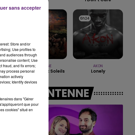
uer sans accepter
14h00 - 15h00
LA RADIO POP
6h28
6h28
6h24
6h24
erest: Store and/or
tising; Use profiles to
tand audiences through
personalise content; Use
 fraud, and fix errors;
INDOCHINE
AKON
Les Nouveaux Soleils
Lonely
 may process personal
mation actively
vices; Identify devices
A L'ANTENNE
rtenaires dans "Gérer
s'appliqueront que pour
les cookies" situé en