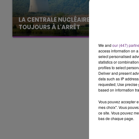
6h00 - 10h00
LA FAMILLE
LA CENTRALE NUCLÉAIRE DE CHOOZ
TOUJOURS À L'ARRÊT
Cela fait déjà une semaine que la centrale
nucléaire ardennaise est à l'arrêt. Une situation
We and
our (447) partn
justifiée par la sécheresse intense qui est
access information on a 
select personalised ad
toujours présente.
statistics or combinatio
profiles to select person
Deliver and present adv
data such as IP address 
requested; Use precise g
based on information tra
Vous pouvez accepter en 
mes choix". Vous pouvez
ce site. Vous pouvez met
bas de chaque page.