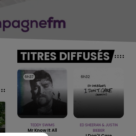
TITRES DIFFUSÉS
6h37
6h37
6h32
6h32
TEDDY SWIMS
ED SHEERAN & JUSTIN
Mr Know It All
BIEBER
I Don't Care