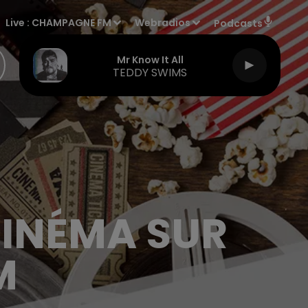
Live :
CHAMPAGNE FM
Webradios
Podcasts
Mr Know It All
TEDDY SWIMS
CINÉMA SUR
M