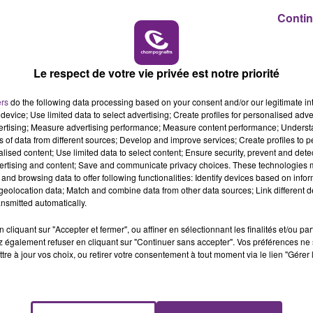
Contin
10h00 - 14h00
LE TICKET DE CAISSE
LE MAGASIN JOUÉCLUB DE REIMS FERME
SES PORTES
Le respect de votre vie privée est notre priorité
C'était l'une des institutions du centre-ville
rémois. Le magasin JouéClub est contraint de
ers
do the following data processing based on your consent and/or our legitimate int
fermer ses portes.
device; Use limited data to select advertising; Create profiles for personalised adver
vertising; Measure advertising performance; Measure content performance; Unders
ns of data from different sources; Develop and improve services; Create profiles to 
alised content; Use limited data to select content; Ensure security, prevent and detect
ertising and content; Save and communicate privacy choices. These technologies
and browsing data to offer following functionalities: Identify devices based on infor
eolocation data; Match and combine data from other data sources; Link different de
nsmitted automatically.
cliquant sur "Accepter et fermer", ou affiner en sélectionnant les finalités et/ou pa
 également refuser en cliquant sur "Continuer sans accepter". Vos préférences ne 
tre à jour vos choix, ou retirer votre consentement à tout moment via le lien "Gérer 