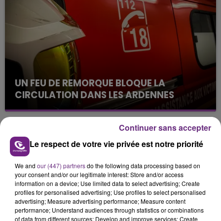
l'inspection du Travail en profite pour rappeler
les conditions de...
UN FEU DE REMORQUE BLOQUE LA
CIRCULATION DANS LES ARDENNES
Un feu de remorque s'est déclaré ce mercredi en
fin de matinée sur l'A34.
Continuer sans accepter
TITRES DIFFUSÉS
Le respect de votre vie privée est notre priorité
We and
our (447) partners
do the following data processing based on
19h17
19h17
19h12
19h12
your consent and/or our legitimate interest: Store and/or access
information on a device; Use limited data to select advertising; Create
profiles for personalised advertising; Use profiles to select personalised
advertising; Measure advertising performance; Measure content
performance; Understand audiences through statistics or combinations
of data from different sources; Develop and improve services; Create