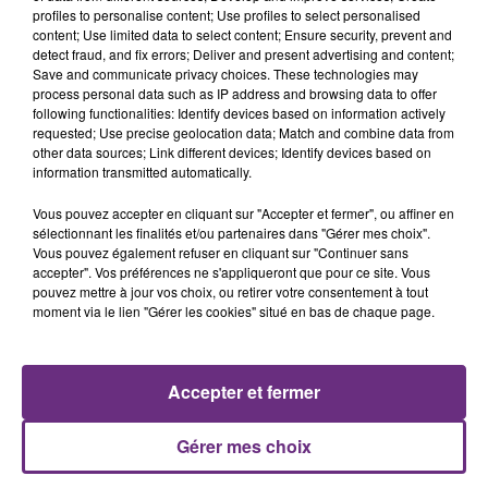
profiles to personalise content; Use profiles to select personalised
content; Use limited data to select content; Ensure security, prevent and
detect fraud, and fix errors; Deliver and present advertising and content;
Save and communicate privacy choices. These technologies may
process personal data such as IP address and browsing data to offer
TEMPER CITY
BILLY CRAWFORD
following functionalities: Identify devices based on information actively
Self Aware
Trackin'
requested; Use precise geolocation data; Match and combine data from
other data sources; Link different devices; Identify devices based on
information transmitted automatically.
19h08
19h08
19h05
19h05
Vous pouvez accepter en cliquant sur "Accepter et fermer", ou affiner en
sélectionnant les finalités et/ou partenaires dans "Gérer mes choix".
Vous pouvez également refuser en cliquant sur "Continuer sans
accepter". Vos préférences ne s'appliqueront que pour ce site. Vous
pouvez mettre à jour vos choix, ou retirer votre consentement à tout
moment via le lien "Gérer les cookies" situé en bas de chaque page.
Accepter et fermer
LOUISE ATTAQUE
SUPERFUNK
J't'emmene Au Vent
Lucky Star
Gérer mes choix