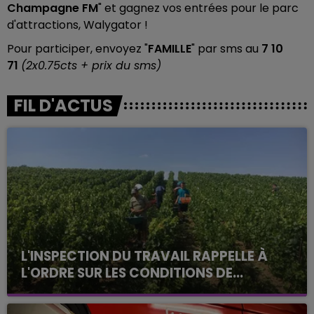
Champagne FM
" et gagnez vos entrées pour le parc
d'attractions, Walygator !
Pour participer, envoyez "
FAMILLE
" par sms au
7 10
71
(2x0.75cts + prix du sms)
FIL D'ACTUS
L'INSPECTION DU TRAVAIL RAPPELLE À
L'ORDRE SUR LES CONDITIONS DE...
Alors que les dates de début des vendange 2026
s'est avéré être plus précoce que prévu,