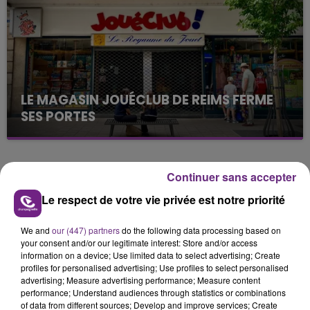
présente.
LE MAGASIN JOUÉCLUB DE REIMS FERME
SES PORTES
C'était l'une des institutions du centre-ville
rémois. Le magasin JouéClub est contraint de
fermer ses portes.
TITRES DIFFUSÉS
Continuer sans accepter
Le respect de votre vie privée est notre priorité
21h42
21h42
21h40
21h40
We and
our (447) partners
do the following data processing based on
your consent and/or our legitimate interest: Store and/or access
information on a device; Use limited data to select advertising; Create
profiles for personalised advertising; Use profiles to select personalised
advertising; Measure advertising performance; Measure content
performance; Understand audiences through statistics or combinations
of data from different sources; Develop and improve services; Create