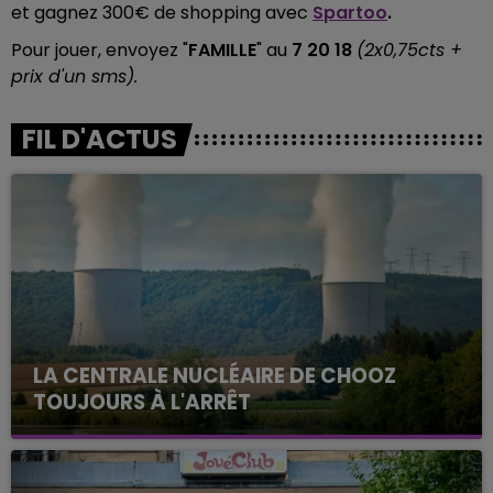
et gagnez 300€ de shopping avec
Spartoo
.
Pour jouer, envoyez "
FAMILLE
" au
7 20 18
(2x0,75cts +
prix d'un sms).
FIL D'ACTUS
LA CENTRALE NUCLÉAIRE DE CHOOZ
TOUJOURS À L'ARRÊT
Cela fait déjà une semaine que la centrale
nucléaire ardennaise est à l'arrêt. Une situation
justifiée par la sécheresse intense qui est toujours