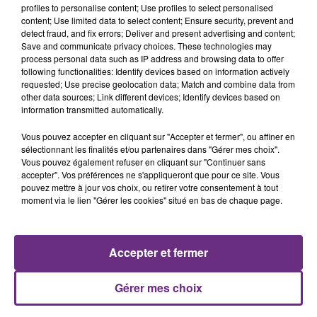
profiles to personalise content; Use profiles to select personalised
content; Use limited data to select content; Ensure security, prevent and
detect fraud, and fix errors; Deliver and present advertising and content;
Save and communicate privacy choices. These technologies may
JEREMY FREROT
DJO
process personal data such as IP address and browsing data to offer
Frerot
End Of Beginning
following functionalities: Identify devices based on information actively
requested; Use precise geolocation data; Match and combine data from
other data sources; Link different devices; Identify devices based on
21h36
21h36
21h32
21h32
information transmitted automatically.
Vous pouvez accepter en cliquant sur "Accepter et fermer", ou affiner en
sélectionnant les finalités et/ou partenaires dans "Gérer mes choix".
Vous pouvez également refuser en cliquant sur "Continuer sans
accepter". Vos préférences ne s'appliqueront que pour ce site. Vous
pouvez mettre à jour vos choix, ou retirer votre consentement à tout
moment via le lien "Gérer les cookies" situé en bas de chaque page.
SHAKIRA FEAT. BURNA BOY
SHAWN MENDES & CAMILA
Accepter et fermer
Dai Dai
CABELLO
Senorita
Gérer mes choix
A L'ANTENNE