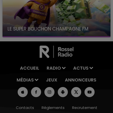
LE SUPER BOUCHON CHAMPAGNE FM
avec La Famille Champagne FM, à 8H10
ACCUEIL
RADIO
ACTUS
MÉDIAS
JEUX
ANNONCEURS
Contacts
Règlements
Recrutement