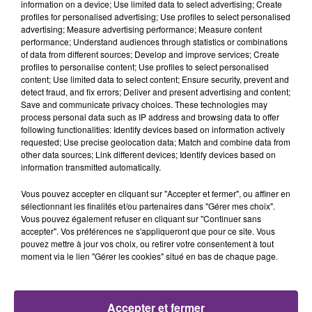
information on a device; Use limited data to select advertising; Create
profiles for personalised advertising; Use profiles to select personalised
advertising; Measure advertising performance; Measure content
performance; Understand audiences through statistics or combinations
UN FEU DE REMORQUE BLOQUE LA
of data from different sources; Develop and improve services; Create
profiles to personalise content; Use profiles to select personalised
CIRCULATION DANS LES ARDENNES
content; Use limited data to select content; Ensure security, prevent and
Un feu de remorque s'est déclaré ce mercredi en
detect fraud, and fix errors; Deliver and present advertising and content;
Save and communicate privacy choices. These technologies may
fin de matinée sur l'A34.
process personal data such as IP address and browsing data to offer
following functionalities: Identify devices based on information actively
requested; Use precise geolocation data; Match and combine data from
other data sources; Link different devices; Identify devices based on
information transmitted automatically.
Vous pouvez accepter en cliquant sur "Accepter et fermer", ou affiner en
sélectionnant les finalités et/ou partenaires dans "Gérer mes choix".
Vous pouvez également refuser en cliquant sur "Continuer sans
VENEZ FÊTER CE WEEK-END
accepter". Vos préférences ne s'appliqueront que pour ce site. Vous
pouvez mettre à jour vos choix, ou retirer votre consentement à tout
L'ANNIVERSAIRE DE WOINIC
moment via le lien "Gérer les cookies" situé en bas de chaque page.
Ce samedi 8 août sera un grand jour :
l'anniversaire du plus gros sanglier du monde.
Une fête est donc organisée et vous êtes tous
TITRES DIFFUSÉS
Accepter et fermer