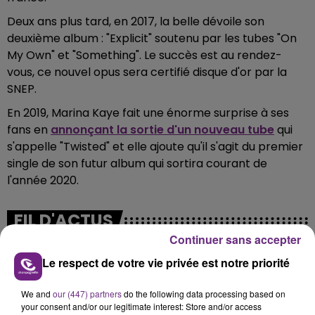
Deux ans plus tard, en 2017, la belle dévoile son
deuxième album : "Explicit" soutenu par les tubes "On
My Own" et "Something". Le succès est au rendez-
vous, ce nouvel opus sera certifié disque d'or par la
SNEP.
En 2019, Marina Kaye fait une énorme surprise à ses
fans en
annonçant la sortie d'un nouveau tube
qui
s'appelle "Twisted" et elle ajoute qu'il s'agit du premier
single de son futur album qui sortira courant de
l'année 2020.
FIL D'ACTUS
Continuer sans accepter
Le respect de votre vie privée est notre priorité
We and
our (447) partners
do the following data processing based on
your consent and/or our legitimate interest: Store and/or access