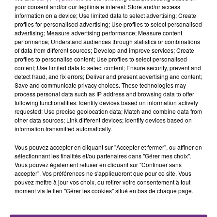
rémois. Le magasin JouéClub est contraint de
your consent and/or our legitimate interest: Store and/or access
fermer ses portes.
information on a device; Use limited data to select advertising; Create
TITRES DIFFUSÉS
profiles for personalised advertising; Use profiles to select personalised
advertising; Measure advertising performance; Measure content
performance; Understand audiences through statistics or combinations
of data from different sources; Develop and improve services; Create
8h26
8h26
8h23
8h23
profiles to personalise content; Use profiles to select personalised
content; Use limited data to select content; Ensure security, prevent and
detect fraud, and fix errors; Deliver and present advertising and content;
Save and communicate privacy choices. These technologies may
process personal data such as IP address and browsing data to offer
following functionalities: Identify devices based on information actively
requested; Use precise geolocation data; Match and combine data from
other data sources; Link different devices; Identify devices based on
information transmitted automatically.
Vous pouvez accepter en cliquant sur "Accepter et fermer", ou affiner en
MAROON 5
JULIEN LIEB
sélectionnant les finalités et/ou partenaires dans "Gérer mes choix".
Girls Like You
Dis-Moi Ou
Vous pouvez également refuser en cliquant sur "Continuer sans
accepter". Vos préférences ne s'appliqueront que pour ce site. Vous
pouvez mettre à jour vos choix, ou retirer votre consentement à tout
8h20
8h20
8h18
8h18
moment via le lien "Gérer les cookies" situé en bas de chaque page.