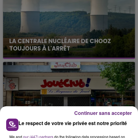
LA CENTRALE NUCLÉAIRE DE CHOOZ
TOUJOURS À L'ARRÊT
Cela fait déjà une semaine que la centrale
nucléaire ardennaise est à l'arrêt. Une situation
justifiée par la sécheresse intense qui est toujours
présente.
Continuer sans accepter
LE MAGASIN JOUÉCLUB DE REIMS FERME
Le respect de votre vie privée est notre priorité
SES PORTES
C'était l'une des institutions du centre-ville
We and
our (447) partners
do the following data processing based on