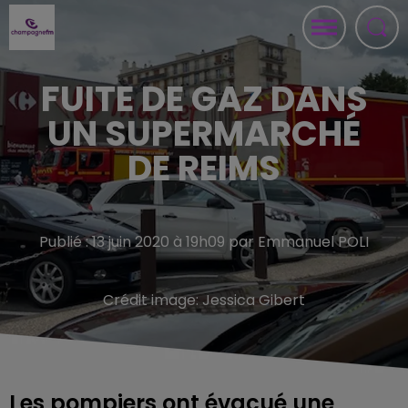
FUITE DE GAZ DANS
UN SUPERMARCHÉ
DE REIMS
Publié : 13 juin 2020 à 19h09 par Emmanuel POLI
Crédit image:
Jessica Gibert
Les pompiers ont évacué une