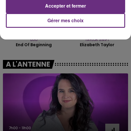
Accepter et fermer
Gérer mes choix
DJO
TAYLOR SWIFT
End Of Beginning
Elizabeth Taylor
A L'ANTENNE
7h00 - 11h00