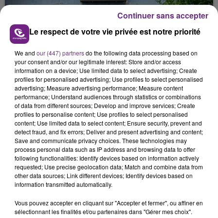
justifiée par la sécheresse intense qui est toujours
Continuer sans accepter
présente.
Le respect de votre vie privée est notre priorité
We and
our (447) partners
do the following data processing based on
your consent and/or our legitimate interest: Store and/or access
information on a device; Use limited data to select advertising; Create
LE MAGASIN JOUÉCLUB DE REIMS FERME
profiles for personalised advertising; Use profiles to select personalised
advertising; Measure advertising performance; Measure content
SES PORTES
performance; Understand audiences through statistics or combinations
C'était l'une des institutions du centre-ville
of data from different sources; Develop and improve services; Create
rémois. Le magasin JouéClub est contraint de
profiles to personalise content; Use profiles to select personalised
content; Use limited data to select content; Ensure security, prevent and
fermer ses portes.
TITRES DIFFUSÉS
detect fraud, and fix errors; Deliver and present advertising and content;
Save and communicate privacy choices. These technologies may
process personal data such as IP address and browsing data to offer
following functionalities: Identify devices based on information actively
9h55
9h55
9h50
9h50
requested; Use precise geolocation data; Match and combine data from
other data sources; Link different devices; Identify devices based on
information transmitted automatically.
Vous pouvez accepter en cliquant sur "Accepter et fermer", ou affiner en
sélectionnant les finalités et/ou partenaires dans "Gérer mes choix".