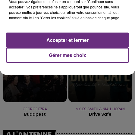
Vous pouvez également refuser en cliquant sur "Continuer sans
accepter". Vos préférences ne s'appliqueront que pour ce site. Vous
pouvez mettre à jour vos choix, ou retirer votre consentement à tout
moment via le lien "Gérer les cookies" situé en bas de chaque page.
ALEX WARREN
JUNGELI & EMMA
Ordinary
Juste Un Peu
Accepter et fermer
9h46
9h46
9h43
9h43
Gérer mes choix
GEORGE EZRA
MYLES SMITH & NIALL HORAN
Budapest
Drive Safe
A L'ANTENNE