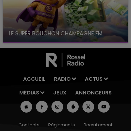
LE SUPER BOUCHON CHAMPAGNE FM
avec La Famille Champagne FM, à 8H10
ACCUEIL
RADIO
ACTUS
MÉDIAS
JEUX
ANNONCEURS
Contacts
Règlements
Recrutement