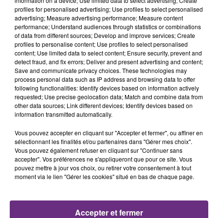
information on a device; Use limited data to select advertising; Create
profiles for personalised advertising; Use profiles to select personalised
advertising; Measure advertising performance; Measure content
11h48
11h48
11h44
11h44
performance; Understand audiences through statistics or combinations
of data from different sources; Develop and improve services; Create
profiles to personalise content; Use profiles to select personalised
content; Use limited data to select content; Ensure security, prevent and
detect fraud, and fix errors; Deliver and present advertising and content;
Save and communicate privacy choices. These technologies may
process personal data such as IP address and browsing data to offer
following functionalities: Identify devices based on information actively
requested; Use precise geolocation data; Match and combine data from
other data sources; Link different devices; Identify devices based on
information transmitted automatically.
TOVE LO & STROMAE
PRAS
Des Fleurs
Ghetto Supastar
Vous pouvez accepter en cliquant sur "Accepter et fermer", ou affiner en
sélectionnant les finalités et/ou partenaires dans "Gérer mes choix".
Vous pouvez également refuser en cliquant sur "Continuer sans
11h41
11h41
11h39
11h39
accepter". Vos préférences ne s'appliqueront que pour ce site. Vous
pouvez mettre à jour vos choix, ou retirer votre consentement à tout
moment via le lien "Gérer les cookies" situé en bas de chaque page.
Accepter et fermer