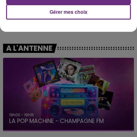
Gérer mes choix
ORIA
RAYE
Soiree Mondaine
Where Is My Husband!
A L'ANTENNE
19h00 - 19h15
LA POP MACHINE - CHAMPAGNE FM