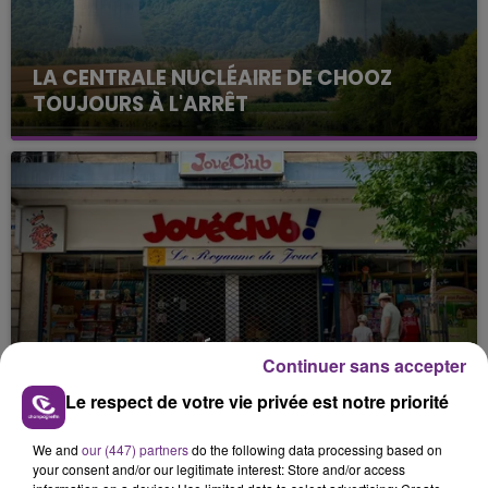
LA CENTRALE NUCLÉAIRE DE CHOOZ
TOUJOURS À L'ARRÊT
Cela fait déjà une semaine que la centrale
nucléaire ardennaise est à l'arrêt. Une situation
justifiée par la sécheresse intense qui est toujours
présente.
LE MAGASIN JOUÉCLUB DE REIMS FERME
Continuer sans accepter
SES PORTES
Le respect de votre vie privée est notre priorité
C'était l'une des institutions du centre-ville
rémois. Le magasin JouéClub est contraint de
We and
our (447) partners
do the following data processing based on
fermer ses portes.
TITRES DIFFUSÉS
your consent and/or our legitimate interest: Store and/or access