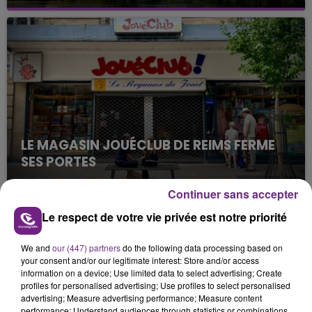
Cela fait déjà une semaine que la centrale
nucléaire ardennaise est à l'arrêt. Une situation
justifiée par la sécheresse intense qui est toujours
présente.
LE MAGASIN JOUÉCLUB DE REIMS FERME
SES PORTES
C'était l'une des institutions du centre-ville
Continuer sans accepter
rémois. Le magasin JouéClub est contraint de
fermer ses portes.
Le respect de votre vie privée est notre priorité
TITRES DIFFUSÉS
We and
our (447) partners
do the following data processing based on
your consent and/or our legitimate interest: Store and/or access
3h57
3h57
3h55
3h55
information on a device; Use limited data to select advertising; Create
profiles for personalised advertising; Use profiles to select personalised
advertising; Measure advertising performance; Measure content
performance; Understand audiences through statistics or combinations