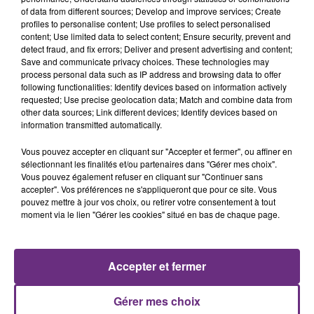
of data from different sources; Develop and improve services; Create
profiles to personalise content; Use profiles to select personalised
content; Use limited data to select content; Ensure security, prevent and
detect fraud, and fix errors; Deliver and present advertising and content;
Save and communicate privacy choices. These technologies may
process personal data such as IP address and browsing data to offer
following functionalities: Identify devices based on information actively
DAVID GUETTA FEAT. USHER
CHRISTOPHE WILLEM
requested; Use precise geolocation data; Match and combine data from
Without You
Systaime
other data sources; Link different devices; Identify devices based on
information transmitted automatically.
3h51
3h51
3h48
3h48
Vous pouvez accepter en cliquant sur "Accepter et fermer", ou affiner en
sélectionnant les finalités et/ou partenaires dans "Gérer mes choix".
Vous pouvez également refuser en cliquant sur "Continuer sans
accepter". Vos préférences ne s'appliqueront que pour ce site. Vous
pouvez mettre à jour vos choix, ou retirer votre consentement à tout
moment via le lien "Gérer les cookies" situé en bas de chaque page.
Accepter et fermer
LEWIS CAPALDI
George Ezra
Strangers
Shotgun
Gérer mes choix