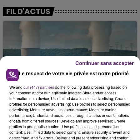
FIL D'ACTUS
Continuer sans accepter
Le respect de votre vie privée est notre priorité
LA CENTRALE NUCLÉAIRE DE CHOOZ
TOUJOURS À L'ARRÊT
We and
our (447) partners
do the following data processing based on
your consent and/or our legitimate interest: Store and/or access
Cela fait déjà une semaine que la centrale
information on a device; Use limited data to select advertising; Create
nucléaire ardennaise est à l'arrêt. Une situation
profiles for personalised advertising; Use profiles to select personalised
justifiée par la sécheresse intense qui est toujours
advertising; Measure advertising performance; Measure content
performance; Understand audiences through statistics or combinations
présente.
of data from different sources; Develop and improve services; Create
profiles to personalise content; Use profiles to select personalised
content; Use limited data to select content; Ensure security, prevent and
detect fraud, and fix errors; Deliver and present advertising and content;