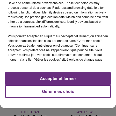
Save and communicate privacy choices. These technologies may
process personal data such as IP address and browsing data to offer
following functionalities: Identify devices based on information actively
LE MAGASIN JOUÉCLUB DE REIMS FERME
requested; Use precise geolocation data; Match and combine data from
SES PORTES
other data sources; Link different devices; Identify devices based on
C'était l'une des institutions du centre-ville
information transmitted automatically.
rémois. Le magasin JouéClub est contraint de
Vous pouvez accepter en cliquant sur "Accepter et fermer", ou affiner en
fermer ses portes.
sélectionnant les finalités et/ou partenaires dans "Gérer mes choix".
TITRES DIFFUSÉS
Vous pouvez également refuser en cliquant sur "Continuer sans
accepter". Vos préférences ne s'appliqueront que pour ce site. Vous
pouvez mettre à jour vos choix, ou retirer votre consentement à tout
17h41
17h41
17h37
17h37
moment via le lien "Gérer les cookies" situé en bas de chaque page.
Accepter et fermer
Gérer mes choix
ED SHEERAN
TAYLOR SWIFT