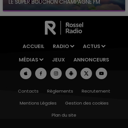
LE SUPER BOUCHON CHAMPAGNE FM
avec La Famille Champagne FM, à 8H10
ACCUEIL
RADIO
ACTUS
MÉDIAS
JEUX
ANNONCEURS
Contacts
Règlements
Recrutement
Mentions Légales
Gestion des cookies
Plan du site
7h00 - 12h00
M
LE WEEK-END CHAMPAGNE FM