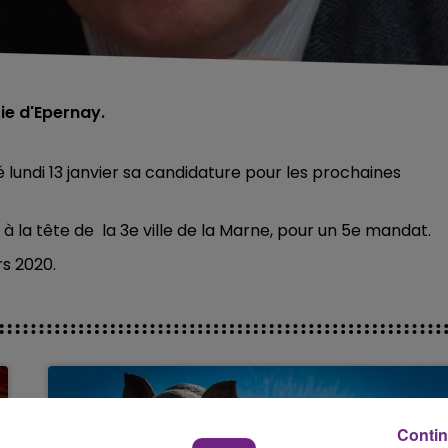
ie d'Epernay.
é lundi 13 janvier sa candidature pour les prochaines
à la tête de la 3e ville de la Marne, pour un 5e mandat.
rs 2020.
Contin