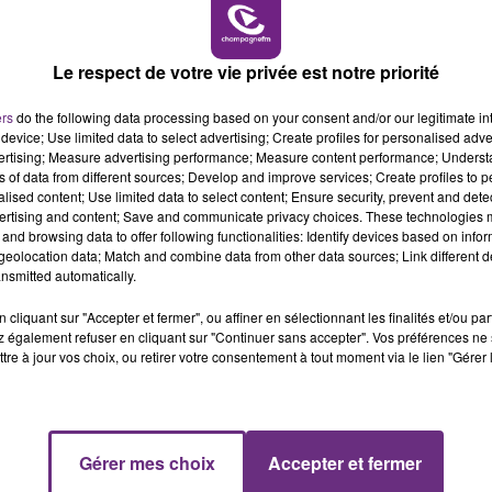
6h00 - 10h00
LA FAMILLE
Le respect de votre vie privée est notre priorité
VENEZ FÊTER CE WEEK-END
ers
do the following data processing based on your consent and/or our legitimate int
L'ANNIVERSAIRE DE WOINIC
device; Use limited data to select advertising; Create profiles for personalised adver
Ce samedi 8 août sera un grand jour :
vertising; Measure advertising performance; Measure content performance; Unders
ns of data from different sources; Develop and improve services; Create profiles to 
l'anniversaire du plus gros sanglier du monde.
alised content; Use limited data to select content; Ensure security, prevent and detect
Une fête est donc organisée et vous êtes tous
ertising and content; Save and communicate privacy choices. These technologies
conviés !
and browsing data to offer following functionalities: Identify devices based on infor
eolocation data; Match and combine data from other data sources; Link different de
nsmitted automatically.
cliquant sur "Accepter et fermer", ou affiner en sélectionnant les finalités et/ou pa
 également refuser en cliquant sur "Continuer sans accepter". Vos préférences ne 
tre à jour vos choix, ou retirer votre consentement à tout moment via le lien "Gérer 
14h00 - 15h00
Gérer mes choix
Accepter et fermer
La Radio Pop