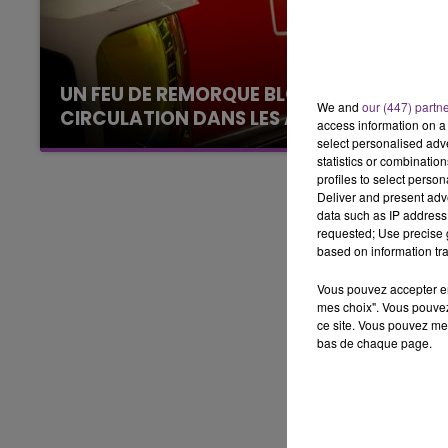
LE BEST OF DE LA FAMILLE
CHAMPAGNE FM
UN FEU DE REMORQUE BLOQUE LA
We and
our (447) partn
CIRCULATION DANS LES ARDENNES
access information on a 
Un feu de remorque s'est déclaré ce mercredi
select personalised ad
statistics or combinatio
en fin de matinée sur l'A34.
profiles to select person
Deliver and present adv
data such as IP address 
requested; Use precise g
based on information tra
Vous pouvez accepter en 
mes choix". Vous pouvez
ce site. Vous pouvez met
bas de chaque page.
10h00 - 14h00
LE TICKET DE CAISSE