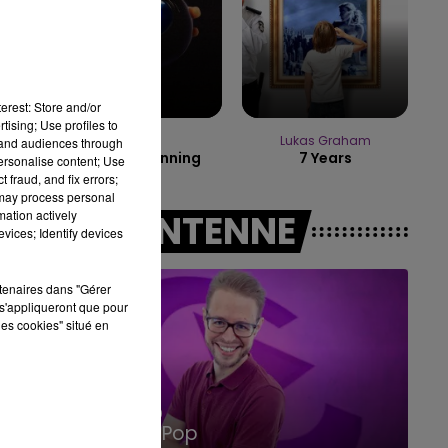
10h00 - 14h00
LE TICKET DE CAISSE
erest: Store and/or
tising; Use profiles to
DJO
Lukas Graham
tand audiences through
End Of Beginning
7 Years
personalise content; Use
 fraud, and fix errors;
 may process personal
mation actively
A L'ANTENNE
vices; Identify devices
rtenaires dans "Gérer
s'appliqueront que pour
les cookies" situé en
15h00 - 19h00
Le Club Champagne FM