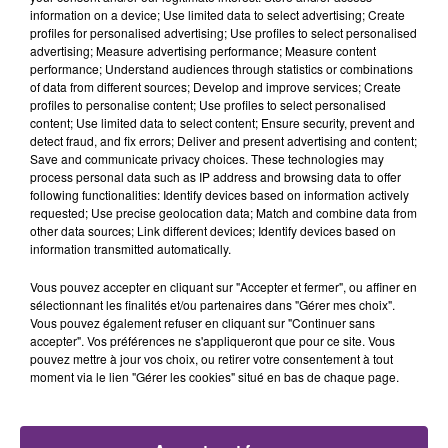
TITRES DIFFUSÉS
information on a device; Use limited data to select advertising; Create
profiles for personalised advertising; Use profiles to select personalised
advertising; Measure advertising performance; Measure content
performance; Understand audiences through statistics or combinations
17h19
17h19
17h16
17h16
of data from different sources; Develop and improve services; Create
profiles to personalise content; Use profiles to select personalised
content; Use limited data to select content; Ensure security, prevent and
detect fraud, and fix errors; Deliver and present advertising and content;
Save and communicate privacy choices. These technologies may
process personal data such as IP address and browsing data to offer
following functionalities: Identify devices based on information actively
requested; Use precise geolocation data; Match and combine data from
other data sources; Link different devices; Identify devices based on
information transmitted automatically.
IMAGINE DRAGONS
BEBE REXHA
Vous pouvez accepter en cliquant sur "Accepter et fermer", ou affiner en
Waves
New Religion
sélectionnant les finalités et/ou partenaires dans "Gérer mes choix".
Vous pouvez également refuser en cliquant sur "Continuer sans
accepter". Vos préférences ne s'appliqueront que pour ce site. Vous
17h09
17h09
17h07
17h07
pouvez mettre à jour vos choix, ou retirer votre consentement à tout
moment via le lien "Gérer les cookies" situé en bas de chaque page.