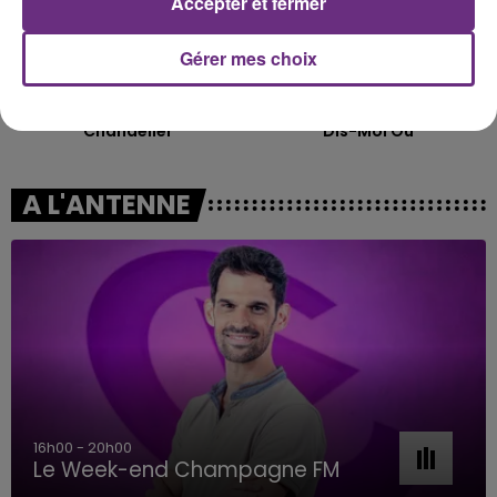
Accepter et fermer
Gérer mes choix
SIA
JULIEN LIEB
Chandelier
Dis-Moi Ou
A L'ANTENNE
7h00 - 11h00
BEST OF