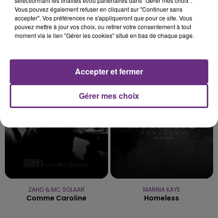
sélectionnant les finalités et/ou partenaires dans "Gérer mes choix".
Vous pouvez également refuser en cliquant sur "Continuer sans
accepter". Vos préférences ne s'appliqueront que pour ce site. Vous
pouvez mettre à jour vos choix, ou retirer votre consentement à tout
moment via le lien "Gérer les cookies" situé en bas de chaque page.
METALLICA
OLIVIA RODRIGO
Nothing Else Matters.
Stupid Song
Accepter et fermer
4h42
4h42
4h39
4h39
Gérer mes choix
ZAHO & MC SOLAAR
MARINA KAYE
Comme Caroline
Homeless