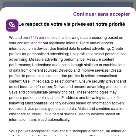
août dans la commune de Montgueux (Aube). Du
jamais vu !
Continuer sans accepter
Le respect de votre vie privée est notre priorité
We and
our (447) partners
do the following data processing based on
your consent and/or our legitimate interest: Store and/or access
information on a device; Use limited data to select advertising; Create
profiles for personalised advertising; Use profiles to select personalised
L'INSPECTION DU TRAVAIL RAPPELLE À
advertising; Measure advertising performance; Measure content
L'ORDRE SUR LES CONDITIONS DE...
performance; Understand audiences through statistics or combinations
of data from different sources; Develop and improve services; Create
Alors que les dates de début des vendange 2026
profiles to personalise content; Use profiles to select personalised
s'est avéré être plus précoce que prévu,
content; Use limited data to select content; Ensure security, prevent and
l'inspection du Travail en profite pour rappeler
detect fraud, and fix errors; Deliver and present advertising and content;
TITRES DIFFUSÉS
Save and communicate privacy choices. These technologies may
les conditions de...
process personal data such as IP address and browsing data to offer
following functionalities: Identify devices based on information actively
requested; Use precise geolocation data; Match and combine data from
4h49
4h49
4h45
4h45
other data sources; Link different devices; Identify devices based on
information transmitted automatically.
Vous pouvez accepter en cliquant sur "Accepter et fermer", ou affiner en