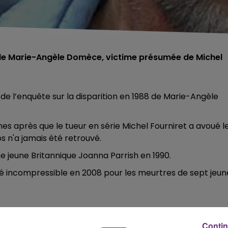
de Marie-Angèle Domèce, victime présumée de Michel
e de l’enquête sur la disparition en 1988 de Marie-Angèle
s après que le tueur en série Michel Fourniret a avoué l
 n'a jamais été retrouvé.
e jeune Britannique Joanna Parrish en 1990.
é incompressible en 2008 pour les meurtres de sept jeun
Contin