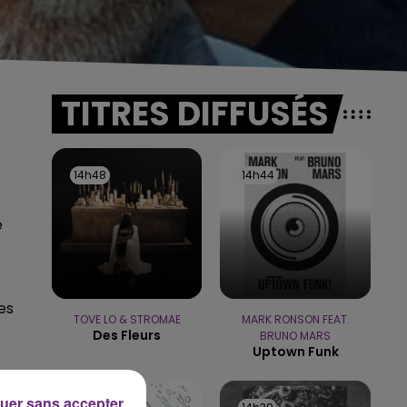
TITRES DIFFUSÉS
14h48
14h48
14h44
14h44
e
es
TOVE LO & STROMAE
MARK RONSON FEAT.
Des Fleurs
BRUNO MARS
Uptown Funk
uer sans accepter