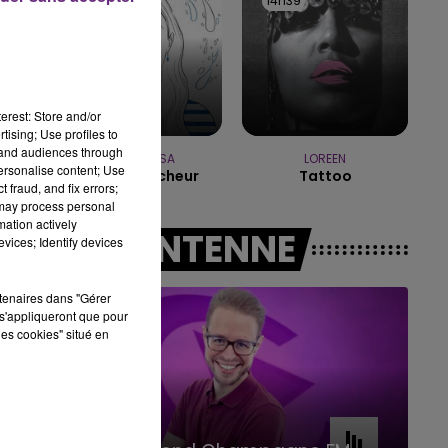
14h42
14h42
14h39
14h39
11h00 - 16h00
LE WEEK-END CHAMPAGNE FM
erest: Store and/or
tising; Use profiles to
tand audiences through
MANON LISA
LOREEN
personalise content; Use
Le Petit Pecheur
Tattoo
 fraud, and fix errors;
 may process personal
mation actively
A L'ANTENNE
vices; Identify devices
rtenaires dans "Gérer
s'appliqueront que pour
les cookies" situé en
16h00 - 20h00