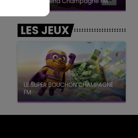
Le Week-end Champagne FM
LES JEUX
LE SUPER BOUCHON CHAMPAGNE
FM
avec La Famille Champagne FM, à 8H10