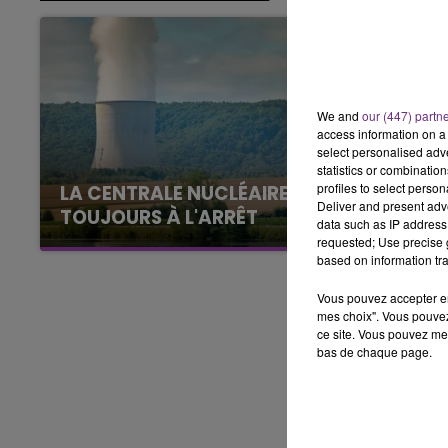
16h00 - 20h00
LE WEEK-END CHAMPAGNE FM
We and
our (447) partn
access information on a 
select personalised ad
statistics or combinatio
profiles to select person
LA CENTRALE NUCLÉAIRE DE CHOOZ
Deliver and present adv
TOUJOURS À L'ARRÊT
data such as IP address 
Cela fait déjà une semaine que la centrale
requested; Use precise g
based on information tra
nucléaire ardennaise est à l'arrêt. Une situation
justifiée par la sécheresse intense qui est
Vous pouvez accepter en 
toujours présente.
mes choix". Vous pouvez
ce site. Vous pouvez met
bas de chaque page.
7h00 - 11h00