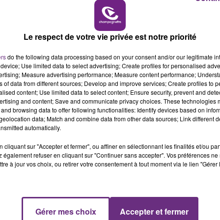
7h00 - 11h00
BEST OF
Le respect de votre vie privée est notre priorité
ers
do the following data processing based on your consent and/or our legitimate int
device; Use limited data to select advertising; Create profiles for personalised adver
vertising; Measure advertising performance; Measure content performance; Unders
ns of data from different sources; Develop and improve services; Create profiles to 
alised content; Use limited data to select content; Ensure security, prevent and detect
LE MAGASIN JOUÉCLUB DE REIMS FERME
ertising and content; Save and communicate privacy choices. These technologies
SES PORTES
and browsing data to offer following functionalities: Identify devices based on infor
C'était l'une des institutions du centre-ville
eolocation data; Match and combine data from other data sources; Link different de
nsmitted automatically.
rémois. Le magasin JouéClub est contraint de
fermer ses portes.
cliquant sur "Accepter et fermer", ou affiner en sélectionnant les finalités et/ou pa
 également refuser en cliquant sur "Continuer sans accepter". Vos préférences ne 
tre à jour vos choix, ou retirer votre consentement à tout moment via le lien "Gérer 
Gérer mes choix
Accepter et fermer
11h00 - 16h00