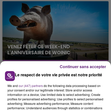
fin de matinée sur l'A34.
VENEZ FÊTER CE WEEK-END
L'ANNIVERSAIRE DE WOINIC
Ce samedi 8 août sera un grand jour :
l'anniversaire du plus gros sanglier du monde.
Continuer sans accepter
Une fête est donc organisée et vous êtes tous
TITRES DIFFUSÉS
Le respect de votre vie privée est notre priorité
conviés !
We and
our (447) partners
do the following data processing based on
10h38
10h38
10h35
10h35
your consent and/or our legitimate interest: Store and/or access
information on a device; Use limited data to select advertising; Create
profiles for personalised advertising; Use profiles to select personalised
advertising; Measure advertising performance; Measure content
performance; Understand audiences through statistics or combinations