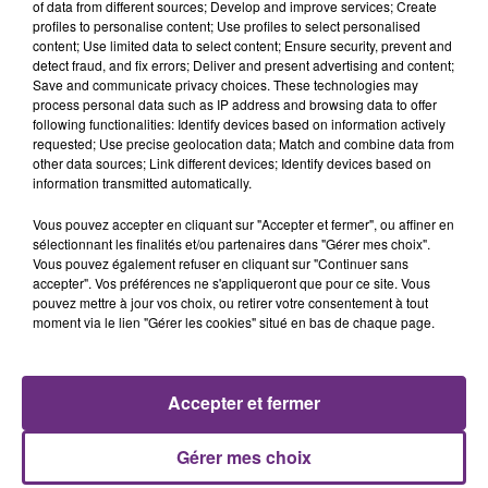
of data from different sources; Develop and improve services; Create
profiles to personalise content; Use profiles to select personalised
content; Use limited data to select content; Ensure security, prevent and
detect fraud, and fix errors; Deliver and present advertising and content;
Save and communicate privacy choices. These technologies may
process personal data such as IP address and browsing data to offer
following functionalities: Identify devices based on information actively
CRAIG DAVID
JEREMY FREROT
requested; Use precise geolocation data; Match and combine data from
Walking Away
Frerot
other data sources; Link different devices; Identify devices based on
information transmitted automatically.
10h30
10h30
10h27
10h27
Vous pouvez accepter en cliquant sur "Accepter et fermer", ou affiner en
sélectionnant les finalités et/ou partenaires dans "Gérer mes choix".
Vous pouvez également refuser en cliquant sur "Continuer sans
accepter". Vos préférences ne s'appliqueront que pour ce site. Vous
pouvez mettre à jour vos choix, ou retirer votre consentement à tout
moment via le lien "Gérer les cookies" situé en bas de chaque page.
Accepter et fermer
MARK AMBOR
ORIA
Belong Together
Soiree Mondaine
Gérer mes choix