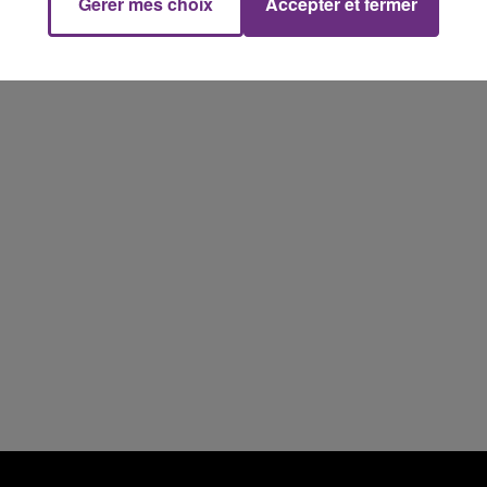
Gérer mes choix
Accepter et fermer
16h00 - 20h00
FM
Le Week-end Champagne FM