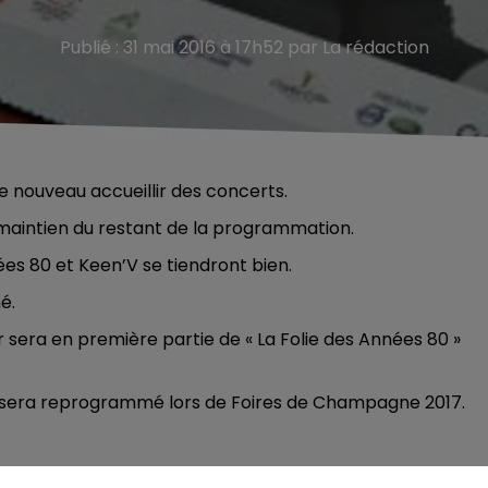
Publié : 31 mai 2016 à 17h52 par La rédaction
 nouveau accueillir des concerts.
 maintien du restant de la programmation.
es 80 et Keen’V se tiendront bien.
é.
 sera en première partie de « La Folie des Années 80 »
oir sera reprogrammé lors de Foires de Champagne 2017.