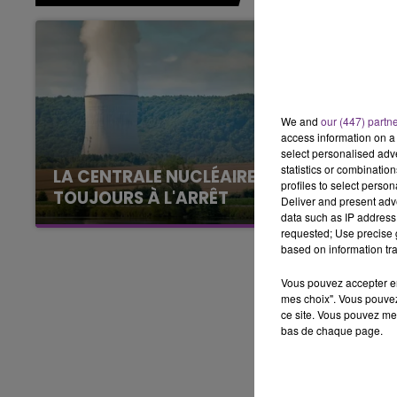
16h00 - 20h00
7h00 - 
E WEEK-END CHAMPAGNE FM
BEST
We and
our (447) partn
access information on a 
select personalised ad
statistics or combinatio
LA CENTRALE NUCLÉAIRE DE CHOOZ
profiles to select person
TOUJOURS À L'ARRÊT
Deliver and present adv
data such as IP address 
Cela fait déjà une semaine que la centrale
requested; Use precise g
nucléaire ardennaise est à l'arrêt. Une situation
based on information tra
justifiée par la sécheresse intense qui est
toujours présente.
Vous pouvez accepter en 
mes choix". Vous pouvez
ce site. Vous pouvez met
bas de chaque page.