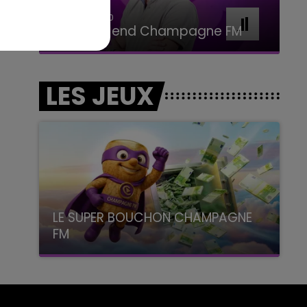
7h00 - 11h00
BEST OF
LES JEUX
LE SUPER BOUCHON CHAMPAGNE
FM
avec La Famille Champagne FM, à 8H10