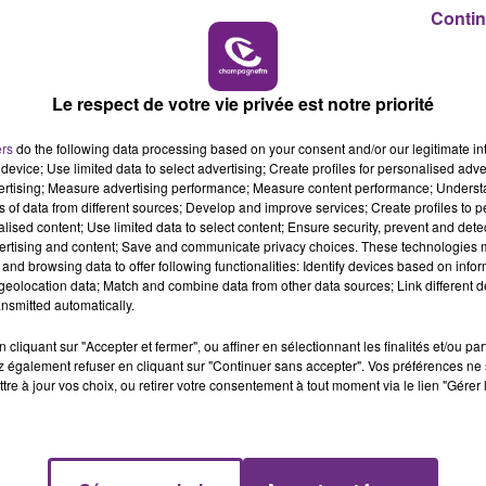
11h00
Contin
 OF
LE WEE
Le respect de votre vie privée est notre priorité
ers
do the following data processing based on your consent and/or our legitimate int
device; Use limited data to select advertising; Create profiles for personalised adver
vertising; Measure advertising performance; Measure content performance; Unders
ns of data from different sources; Develop and improve services; Create profiles to 
LE MAGASIN JOUÉCLUB DE REIMS FERME
alised content; Use limited data to select content; Ensure security, prevent and detect
SES PORTES
ertising and content; Save and communicate privacy choices. These technologies
and browsing data to offer following functionalities: Identify devices based on infor
C'était l'une des institutions du centre-ville
eolocation data; Match and combine data from other data sources; Link different de
rémois. Le magasin JouéClub est contraint de
nsmitted automatically.
fermer ses portes.
cliquant sur "Accepter et fermer", ou affiner en sélectionnant les finalités et/ou pa
 également refuser en cliquant sur "Continuer sans accepter". Vos préférences ne 
tre à jour vos choix, ou retirer votre consentement à tout moment via le lien "Gérer 