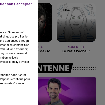
11h00 - 16h00
1
uer sans accepter
K-END CHAMPAGNE FM
LE WEEK-
18h44
18h44
18h42
18h42
erest: Store and/or
tising; Use profiles to
tand audiences through
personalise content; Use
DAVID GUETTA
MANON LISA
 fraud, and fix errors;
Love Dont Let Me Go
Le Petit Pecheur
 may process personal
mation actively
vices; Identify devices
A L'ANTENNE
rtenaires dans "Gérer
s'appliqueront que pour
les cookies" situé en