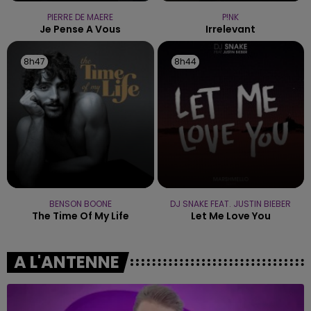
PIERRE DE MAERE
P!NK
Je Pense A Vous
Irrelevant
8h47
8h47
8h44
8h44
BENSON BOONE
DJ SNAKE FEAT. JUSTIN BIEBER
The Time Of My Life
Let Me Love You
A L'ANTENNE