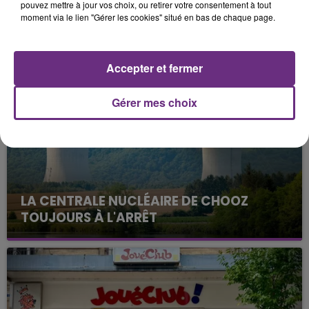
pouvez mettre à jour vos choix, ou retirer votre consentement à tout
cette édition 2021, le lundi 13 septembre.
moment via le lien "Gérer les cookies" situé en bas de chaque page.
FIL D'ACTUS
Accepter et fermer
Gérer mes choix
LA CENTRALE NUCLÉAIRE DE CHOOZ
TOUJOURS À L'ARRÊT
Cela fait déjà une semaine que la centrale
nucléaire ardennaise est à l'arrêt. Une situation
justifiée par la sécheresse intense qui est toujours
présente.