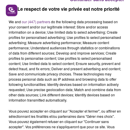
prochainement.
Le respect de votre vie privée est notre priorité
Le dimanche, rendez-vous avec la musique du DJ Bob
We and
our (447) partners
do the following data processing based on
Sinclar.
your consent and/or our legitimate interest: Store and/or access
information on a device; Use limited data to select advertising; Create
profiles for personalised advertising; Use profiles to select personalised
advertising; Measure advertising performance; Measure content
performance; Understand audiences through statistics or combinations
of data from different sources; Develop and improve services; Create
profiles to personalise content; Use profiles to select personalised
content; Use limited data to select content; Ensure security, prevent and
detect fraud, and fix errors; Deliver and present advertising and content;
Save and communicate privacy choices. These technologies may
process personal data such as IP address and browsing data to offer
following functionalities: Identify devices based on information actively
requested; Use precise geolocation data; Match and combine data from
other data sources; Link different devices; Identify devices based on
information transmitted automatically.
Vous pouvez accepter en cliquant sur "Accepter et fermer", ou affiner en
sélectionnant les finalités et/ou partenaires dans "Gérer mes choix".
Vous pouvez également refuser en cliquant sur "Continuer sans
accepter". Vos préférences ne s'appliqueront que pour ce site. Vous
C'est Chimène Badi qui aura l'honneur de refermer