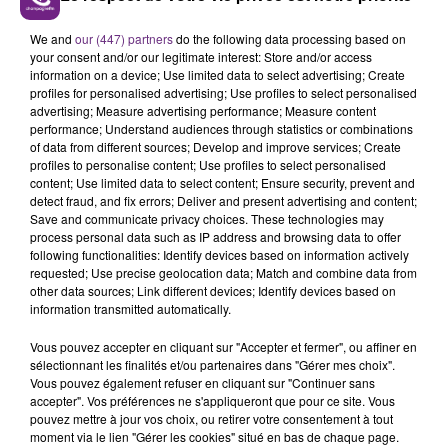
LE MAGASIN JOUÉCLUB DE REIMS FERME
SES PORTES
We and
our (447) partners
do the following data processing based on
C'était l'une des institutions du centre-ville
your consent and/or our legitimate interest: Store and/or access
information on a device; Use limited data to select advertising; Create
rémois. Le magasin JouéClub est contraint de
profiles for personalised advertising; Use profiles to select personalised
fermer ses portes.
advertising; Measure advertising performance; Measure content
TITRES DIFFUSÉS
performance; Understand audiences through statistics or combinations
of data from different sources; Develop and improve services; Create
profiles to personalise content; Use profiles to select personalised
19h35
19h35
19h28
19h28
content; Use limited data to select content; Ensure security, prevent and
detect fraud, and fix errors; Deliver and present advertising and content;
Save and communicate privacy choices. These technologies may
process personal data such as IP address and browsing data to offer
following functionalities: Identify devices based on information actively
requested; Use precise geolocation data; Match and combine data from
other data sources; Link different devices; Identify devices based on
information transmitted automatically.
Vous pouvez accepter en cliquant sur "Accepter et fermer", ou affiner en
sélectionnant les finalités et/ou partenaires dans "Gérer mes choix".
Vous pouvez également refuser en cliquant sur "Continuer sans
TEDDY SWIMS
BB BRUNES
accepter". Vos préférences ne s'appliqueront que pour ce site. Vous
Mr Know It All
Coups Et Blessures
pouvez mettre à jour vos choix, ou retirer votre consentement à tout
moment via le lien "Gérer les cookies" situé en bas de chaque page.