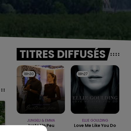
TITRES DIFFUSÉS
18h30
18h30
18h27
18h27
JUNGELI & EMMA
ELLIE GOULDING
Juste Un Peu
Love Me Like You Do