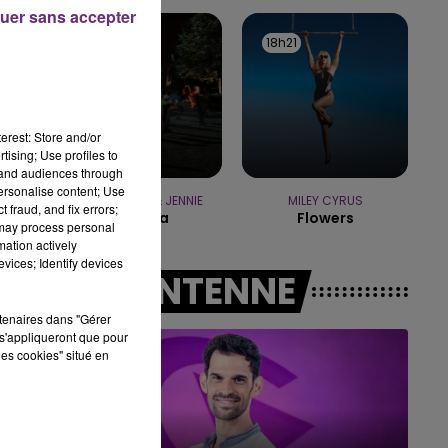
uer sans accepter
11h00 - 16h00
18h24
18h24
18h21
18h21
LE WEEK-END CHAMPAGNE FM
erest: Store and/or
tising; Use profiles to
tand audiences through
personalise content; Use
TAME IMPALA & JENNIE
MILEY CYRUS
 fraud, and fix errors;
Dracula
Flowers
 may process personal
mation actively
vices; Identify devices
A L'ANTENNE
rtenaires dans "Gérer
s'appliqueront que pour
les cookies" situé en