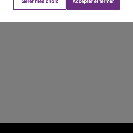
Gérer mes choix
Accepter et fermer
11h00 - 16h00
Le week-end Champagne FM