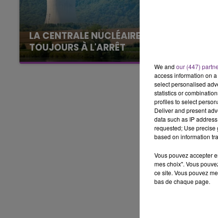
16h00 - 20h00
LE WEEK-END CHAMPAGNE FM
LA CENTRALE NUCLÉAIRE DE CHOOZ
TOUJOURS À L'ARRÊT
Cela fait déjà une semaine que la centrale
We and
our (447) partn
nucléaire ardennaise est à l'arrêt. Une situation
access information on a 
justifiée par la sécheresse intense qui est
select personalised ad
statistics or combinatio
toujours présente.
profiles to select person
Deliver and present adv
data such as IP address 
requested; Use precise g
based on information tra
Vous pouvez accepter en 
mes choix". Vous pouvez
ce site. Vous pouvez met
bas de chaque page.