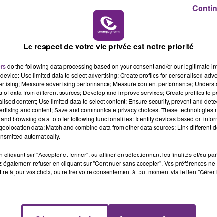
Contin
7h00 - 11h00
BEST OF
LE MAGASIN JOUÉCLUB DE REIMS FERME
Le respect de votre vie privée est notre priorité
SES PORTES
C'était l'une des institutions du centre-ville
ers
do the following data processing based on your consent and/or our legitimate int
rémois. Le magasin JouéClub est contraint de
device; Use limited data to select advertising; Create profiles for personalised adver
fermer ses portes.
vertising; Measure advertising performance; Measure content performance; Unders
ns of data from different sources; Develop and improve services; Create profiles to 
alised content; Use limited data to select content; Ensure security, prevent and detect
ertising and content; Save and communicate privacy choices. These technologies
and browsing data to offer following functionalities: Identify devices based on infor
eolocation data; Match and combine data from other data sources; Link different de
nsmitted automatically.
cliquant sur "Accepter et fermer", ou affiner en sélectionnant les finalités et/ou pa
 également refuser en cliquant sur "Continuer sans accepter". Vos préférences ne 
tre à jour vos choix, ou retirer votre consentement à tout moment via le lien "Gérer 