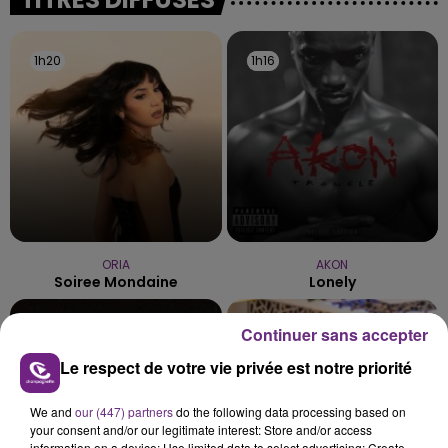
les conditions de...
1h20
1h20
1h16
1h16
ORIA
AKON
Soiree Mondaine
Lonely
1h14
1h14
1h11
1h11
Continuer sans accepter
Le respect de votre vie privée est notre priorité
We and
our (447) partners
do the following data processing based on
your consent and/or our legitimate interest: Store and/or access
information on a device; Use limited data to select advertising; Create