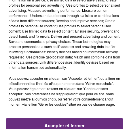
profiles for personalised advertising; Use profiles to select personalised
advertising; Measure advertising performance; Measure content
performance; Understand audiences through statistics or combinations
of data from different sources; Develop and improve services; Create
DJO
JUNGELI & EMMA
profiles to personalise content; Use profiles to select personalised
End Of Beginning
Juste Un Peu
content; Use limited data to select content; Ensure security, prevent and
detect fraud, and fix errors; Deliver and present advertising and content;
Save and communicate privacy choices. These technologies may
A L'ANTENNE
process personal data such as IP address and browsing data to offer
following functionalities: Identify devices based on information actively
requested; Use precise geolocation data; Match and combine data from
other data sources; Link different devices; Identify devices based on
information transmitted automatically.
Vous pouvez accepter en cliquant sur "Accepter et fermer", ou affiner en
sélectionnant les finalités et/ou partenaires dans "Gérer mes choix".
Vous pouvez également refuser en cliquant sur "Continuer sans
accepter". Vos préférences ne s'appliqueront que pour ce site. Vous
pouvez mettre à jour vos choix, ou retirer votre consentement à tout
moment via le lien "Gérer les cookies" situé en bas de chaque page.
14h00 - 15h00
La Radio Pop
Accepter et fermer