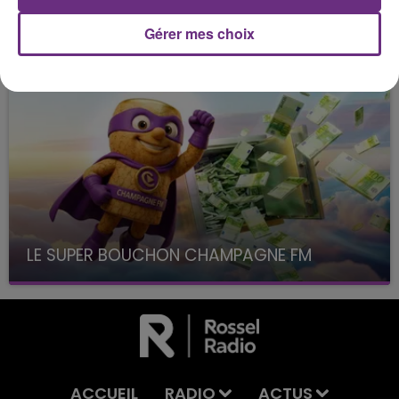
Gérer mes choix
LES JEUX
LE SUPER BOUCHON CHAMPAGNE FM
avec La Famille Champagne FM, à 8H10
ACCUEIL
RADIO
ACTUS