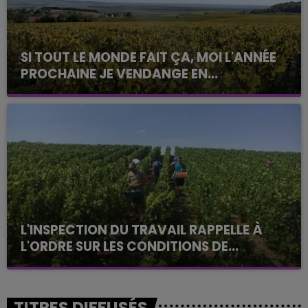
SI TOUT LE MONDE FAIT ÇA, MOI L'ANNÉE
PROCHAINE JE VENDANGE EN...
La vendange en Champagne a débuté ce jeudi 6
août dans la commune de Montgueux (Aube). Du
jamais vu !
L'INSPECTION DU TRAVAIL RAPPELLE À
L'ORDRE SUR LES CONDITIONS DE...
Alors que les dates de début des vendange 2026
s'est avéré être plus précoce que prévu,
l'inspection du Travail en profite pour rappeler
TITRES DIFFUSÉS