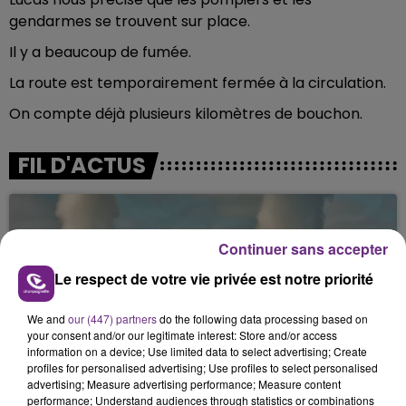
gendarmes se trouvent sur place.
Il y a beaucoup de fumée.
La route est temporairement fermée à la circulation.
On compte déjà plusieurs kilomètres de bouchon.
FIL D'ACTUS
Continuer sans accepter
Le respect de votre vie privée est notre priorité
We and
our (447) partners
do the following data processing based on
your consent and/or our legitimate interest: Store and/or access
information on a device; Use limited data to select advertising; Create
LA CENTRALE NUCLÉAIRE DE CHOOZ
profiles for personalised advertising; Use profiles to select personalised
TOUJOURS À L'ARRÊT
advertising; Measure advertising performance; Measure content
performance; Understand audiences through statistics or combinations
Cela fait déjà une semaine que la centrale