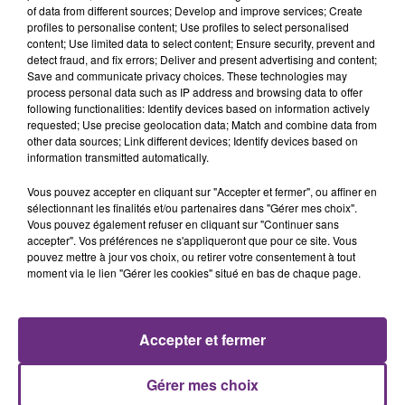
of data from different sources; Develop and improve services; Create
nucléaire ardennaise est à l'arrêt. Une situation
profiles to personalise content; Use profiles to select personalised
justifiée par la sécheresse intense qui est toujours
content; Use limited data to select content; Ensure security, prevent and
detect fraud, and fix errors; Deliver and present advertising and content;
présente.
Save and communicate privacy choices. These technologies may
process personal data such as IP address and browsing data to offer
following functionalities: Identify devices based on information actively
requested; Use precise geolocation data; Match and combine data from
other data sources; Link different devices; Identify devices based on
information transmitted automatically.
LE MAGASIN JOUÉCLUB DE REIMS FERME
Vous pouvez accepter en cliquant sur "Accepter et fermer", ou affiner en
SES PORTES
sélectionnant les finalités et/ou partenaires dans "Gérer mes choix".
C'était l'une des institutions du centre-ville
Vous pouvez également refuser en cliquant sur "Continuer sans
accepter". Vos préférences ne s'appliqueront que pour ce site. Vous
rémois. Le magasin JouéClub est contraint de
pouvez mettre à jour vos choix, ou retirer votre consentement à tout
fermer ses portes.
moment via le lien "Gérer les cookies" situé en bas de chaque page.
TITRES DIFFUSÉS
Accepter et fermer
18h08
18h08
18h04
18h04
Gérer mes choix