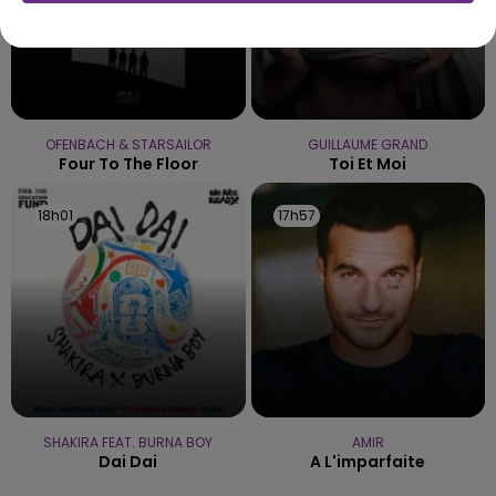
OFENBACH & STARSAILOR
GUILLAUME GRAND
Four To The Floor
Toi Et Moi
18h01
18h01
17h57
17h57
SHAKIRA FEAT. BURNA BOY
AMIR
Dai Dai
A L'imparfaite