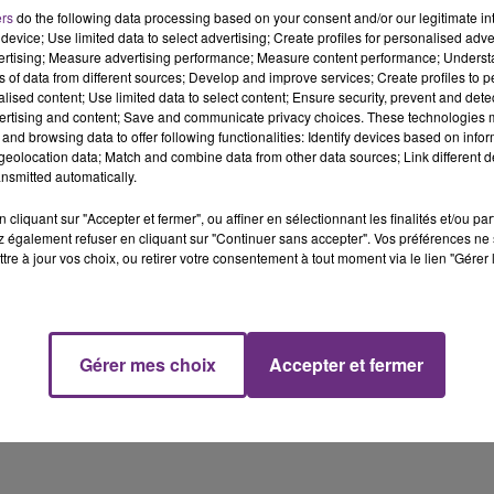
ers
do the following data processing based on your consent and/or our legitimate int
device; Use limited data to select advertising; Create profiles for personalised adver
CES FESTIVAL AUX ADRESSES SUIVANTE
:
vertising; Measure advertising performance; Measure content performance; Unders
ns of data from different sources; Develop and improve services; Create profiles to 
alised content; Use limited data to select content; Ensure security, prevent and detect
ertising and content; Save and communicate privacy choices. These technologies
and browsing data to offer following functionalities: Identify devices based on infor
eolocation data; Match and combine data from other data sources; Link different de
nsmitted automatically.
cliquant sur "Accepter et fermer", ou affiner en sélectionnant les finalités et/ou pa
 également refuser en cliquant sur "Continuer sans accepter". Vos préférences ne 
tre à jour vos choix, ou retirer votre consentement à tout moment via le lien "Gérer 
Gérer mes choix
Accepter et fermer