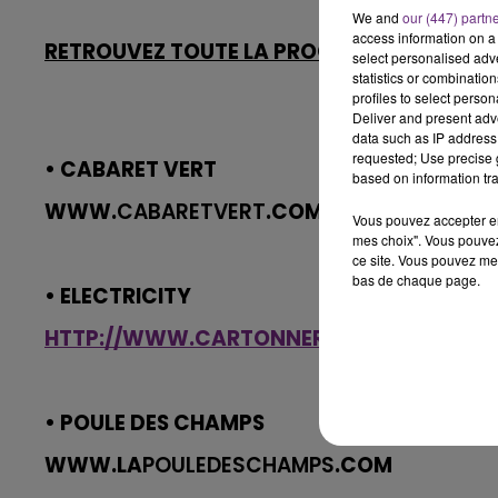
We and
our (447) partn
access information on a 
RETROUVEZ TOUTE LA PROGRAMMATION DE 
select personalised ad
statistics or combinatio
profiles to select person
Deliver and present adv
data such as IP address 
requested; Use precise g
• CABARET VERT
based on information tra
WWW.
CABARETVERT
.COM
Vous pouvez accepter en 
mes choix". Vous pouvez
ce site. Vous pouvez met
bas de chaque page.
• ELECTRICITY
HTTP://WWW.CARTONNERIE.FR/ELKXIII/
• POULE DES CHAMPS
WWW.LA
POULEDESCHAMPS
.COM