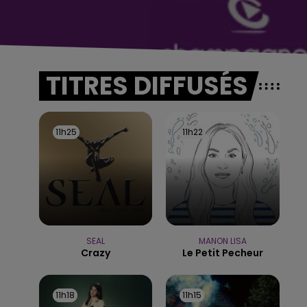
TITRES DIFFUSÉS
11h25
11h25
11h22
11h22
SEAL
MANON LISA
Crazy
Le Petit Pecheur
11h18
11h18
11h15
11h15