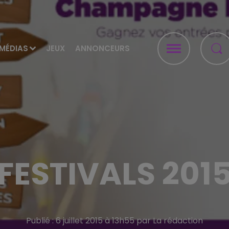
MÉDIAS
JEUX
ANNONCEURS
FESTIVALS 201
Publié : 6 juillet 2015 à 13h55 par La rédaction