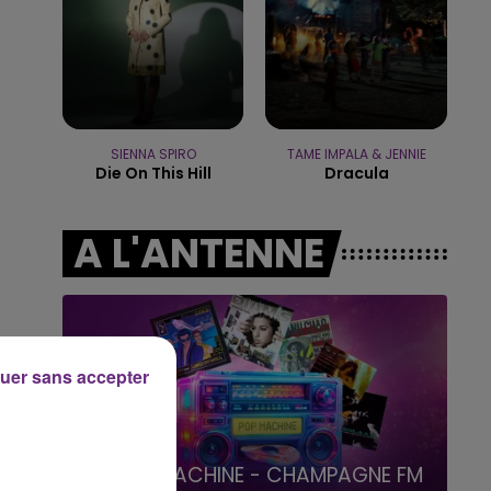
15h00 - 19h00
LE CLUB CHAMPAGNE FM
SIENNA SPIRO
TAME IMPALA & JENNIE
Die On This Hill
Dracula
A L'ANTENNE
uer sans accepter
19h00 - 19h15
LA POP MACHINE - CHAMPAGNE FM