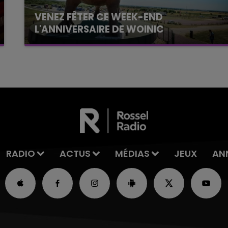
VENEZ FÊTER CE WEEK-END
L'ANNIVERSAIRE DE WOINIC
Ce samedi 8 août sera un grand jour :
l'anniversaire du plus gros sanglier du monde.
Une fête est donc organisée et vous êtes tous
conviés !
RADIO
ACTUS
MÉDIAS
JEUX
AN