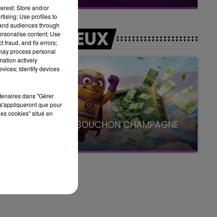
erest: Store and/or
tising; Use profiles to
tand audiences through
LES JEUX
personalise content; Use
 fraud, and fix errors;
 may process personal
mation actively
vices; Identify devices
rtenaires dans "Gérer
s'appliqueront que pour
les cookies" situé en
LE SUPER BOUCHON CHAMPAGNE
FM
avec La Famille Champagne FM, à 8H10