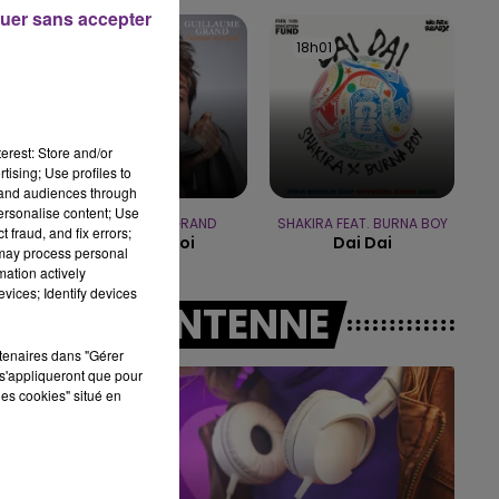
uer sans accepter
19h15 - 20h00
18h04
18h04
18h01
18h01
LA RADIO POP
erest: Store and/or
tising; Use profiles to
tand audiences through
personalise content; Use
GUILLAUME GRAND
SHAKIRA FEAT. BURNA BOY
 fraud, and fix errors;
Toi Et Moi
Dai Dai
 may process personal
mation actively
vices; Identify devices
A L'ANTENNE
rtenaires dans "Gérer
s'appliqueront que pour
les cookies" situé en