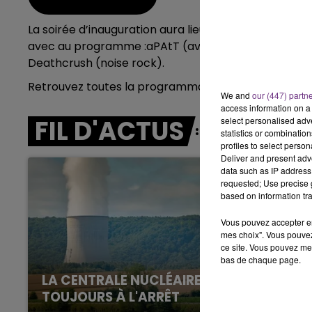
15h00 - 19h00
La soirée d’inauguration aura lieu demain, vendred
LE CLUB CHAMPAGNE FM
avec au programme :aPAtT (avant-garde pop absurd
Deathcrush (noise rock).
Retrouvez toutes la programmation du festival sur
We and
our (447) partn
access information on a 
FIL D'ACTUS
select personalised ad
statistics or combinatio
profiles to select person
Deliver and present adv
data such as IP address 
requested; Use precise g
based on information tra
Vous pouvez accepter en 
mes choix". Vous pouvez
ce site. Vous pouvez met
bas de chaque page.
LA CENTRALE NUCLÉAIRE DE CHOOZ
TOUJOURS À L'ARRÊT