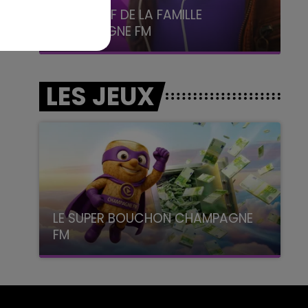
5h00 - 6h00
LE BEST OF DE LA FAMILLE
CHAMPAGNE FM
LES JEUX
LE SUPER BOUCHON CHAMPAGNE
FM
avec La Famille Champagne FM, à 8H10