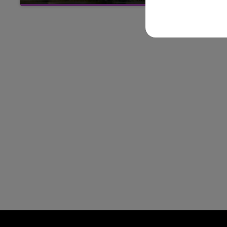
Cela fait déjà une semaine que la centrale
19h00 - 19h15
nucléaire ardennaise est à l'arrêt. Une situation
FM
LA POP MACHINE - CHAMPAG
justifiée par la sécheresse intense qui est
toujours présente.