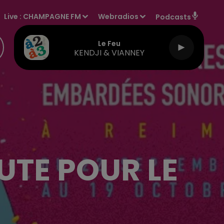
Live :
CHAMPAGNE FM
Webradios
Podcasts
Le Feu
KENDJI & VIANNEY
OUTE POUR LE