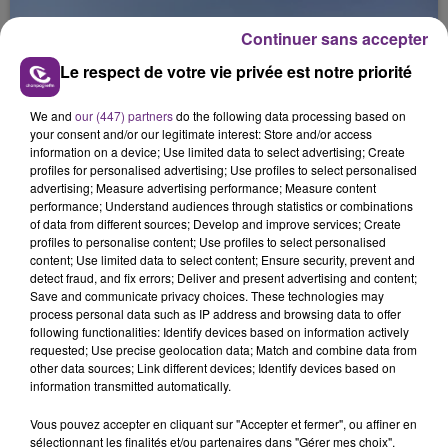
jamais vu !
Continuer sans accepter
Le respect de votre vie privée est notre priorité
We and
our (447) partners
do the following data processing based on
your consent and/or our legitimate interest: Store and/or access
information on a device; Use limited data to select advertising; Create
profiles for personalised advertising; Use profiles to select personalised
L'INSPECTION DU TRAVAIL RAPPELLE À
advertising; Measure advertising performance; Measure content
L'ORDRE SUR LES CONDITIONS DE...
performance; Understand audiences through statistics or combinations
Alors que les dates de début des vendange 2026
of data from different sources; Develop and improve services; Create
profiles to personalise content; Use profiles to select personalised
s'est avéré être plus précoce que prévu,
content; Use limited data to select content; Ensure security, prevent and
l'inspection du Travail en profite pour rappeler
detect fraud, and fix errors; Deliver and present advertising and content;
TITRES DIFFUSÉS
les conditions de...
Save and communicate privacy choices. These technologies may
process personal data such as IP address and browsing data to offer
following functionalities: Identify devices based on information actively
requested; Use precise geolocation data; Match and combine data from
0h16
0h16
0h13
0h13
other data sources; Link different devices; Identify devices based on
information transmitted automatically.
Vous pouvez accepter en cliquant sur "Accepter et fermer", ou affiner en
sélectionnant les finalités et/ou partenaires dans "Gérer mes choix".