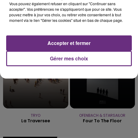
Vous pouvez également refuser en cliquant sur "Continuer sans
accepter". Vos préférences ne s'appliqueront que pour ce site. Vous
pouvez mettre à jour vos choix, ou retirer votre consentement à tout
moment via le lien "Gérer les cookies" situé en bas de chaque page.
SIA
SHAWN MENDES
Chandelier
In My Blood
Accepter et fermer
0h09
0h09
0h06
0h06
Gérer mes choix
TRYO
OFENBACH & STARSAILOR
La Traversee
Four To The Floor