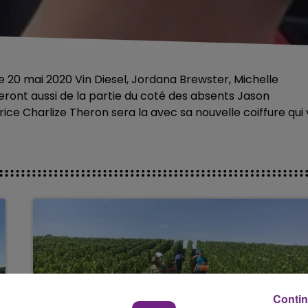
 le 20 mai 2020 Vin Diesel, Jordana Brewster, Michelle
eront aussi de la partie du coté des absents Jason
ce Charlize Theron sera la avec sa nouvelle coiffure qui
Contin