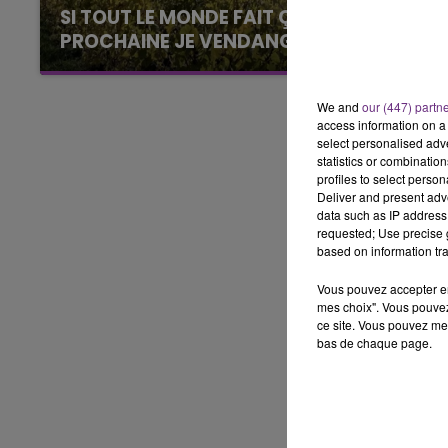
5h00 - 6h00
SI TOUT LE MONDE FAIT ÇA, MOI L'ANNÉE
LE BEST OF DE LA FAMILLE
PROCHAINE JE VENDANGE EN...
CHAMPAGNE FM
La vendange en Champagne a débuté ce jeudi
6 août dans la commune de Montgueux (Aube).
We and
our (447) partn
Du jamais vu !
access information on a 
select personalised ad
statistics or combinatio
profiles to select person
Deliver and present adv
data such as IP address 
requested; Use precise g
based on information tra
Vous pouvez accepter en 
mes choix". Vous pouvez
ce site. Vous pouvez met
bas de chaque page.
LE
6h00 - 10h00
La Famille