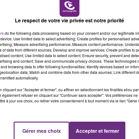
L'INSPECTION DU TRAVAIL RAPPELLE À
6h00 - 10h00
L'ORDRE SUR LES CONDITIONS DE...
LA FAMILLE
Le respect de votre vie privée est notre priorité
Alors que les dates de début des vendange
2026 s'est avéré être plus précoce que prévu,
ers
do the following data processing based on your consent and/or our legitimate int
l'inspection du Travail en profite pour rappeler
device; Use limited data to select advertising; Create profiles for personalised adver
les conditions de...
vertising; Measure advertising performance; Measure content performance; Unders
ns of data from different sources; Develop and improve services; Create profiles to 
alised content; Use limited data to select content; Ensure security, prevent and detect
ertising and content; Save and communicate privacy choices. These technologies
and browsing data to offer following functionalities: Identify devices based on infor
eolocation data; Match and combine data from other data sources; Link different de
nsmitted automatically.
cliquant sur "Accepter et fermer", ou affiner en sélectionnant les finalités et/ou pa
 également refuser en cliquant sur "Continuer sans accepter". Vos préférences ne 
tre à jour vos choix, ou retirer votre consentement à tout moment via le lien "Gérer 
10h00 - 14h00
Gérer mes choix
Accepter et fermer
LE TICKET DE CAISSE