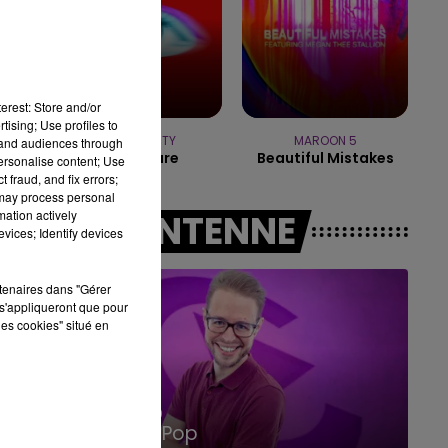
10h00 - 14h00
LE TICKET DE CAISSE
erest: Store and/or
tising; Use profiles to
TEMPER CITY
MAROON 5
tand audiences through
Self Aware
Beautiful Mistakes
personalise content; Use
 fraud, and fix errors;
 may process personal
mation actively
A L'ANTENNE
vices; Identify devices
rtenaires dans "Gérer
s'appliqueront que pour
les cookies" situé en
14h00 - 15h00
La Radio Pop