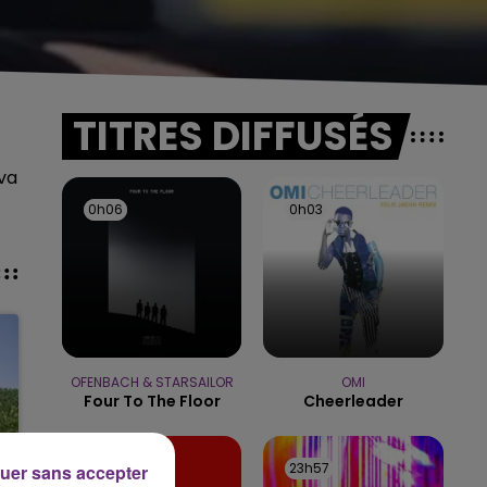
TITRES DIFFUSÉS
 va
0h06
0h06
0h03
0h03
OFENBACH & STARSAILOR
OMI
Four To The Floor
Cheerleader
0h00
0h00
23h57
23h57
uer sans accepter