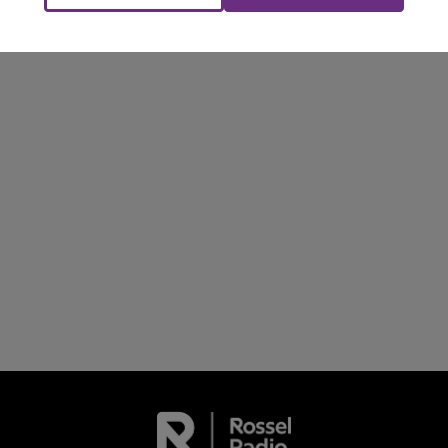
M
LE WEEK-END CHAMPAGNE FM
SES PORTES
C'était l'une des institutions du centre-ville
rémois. Le magasin JouéClub est contraint de
fermer ses portes.