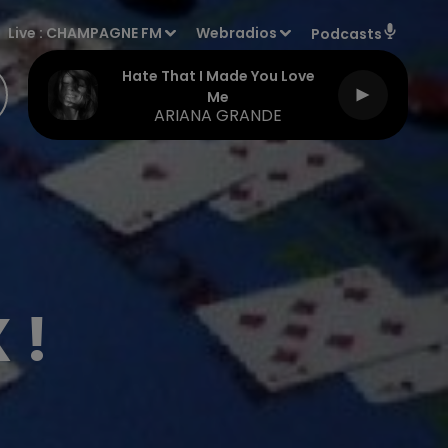
Live :
CHAMPAGNE FM
Webradios
Podcasts
Hate That I Made You Love
Me
ARIANA GRANDE
 !