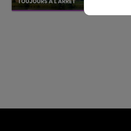
GNE FM
LE WEEK-END CHAMPAGNE F
TOUJOURS À L'ARRÊT
Cela fait déjà une semaine que la centrale
nucléaire ardennaise est à l'arrêt. Une situation
justifiée par la sécheresse intense qui est
toujours présente.