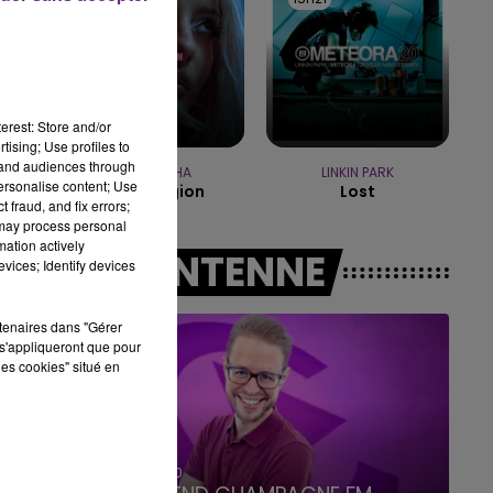
7h00 - 12h00
LE WEEK-END CHAMPAGNE FM
erest: Store and/or
-
tising; Use profiles to
tand audiences through
BEBE REXHA
LINKIN PARK
personalise content; Use
New Religion
Lost
 fraud, and fix errors;
 may process personal
mation actively
A L'ANTENNE
vices; Identify devices
rtenaires dans "Gérer
s'appliqueront que pour
les cookies" situé en
7h00 - 12h00