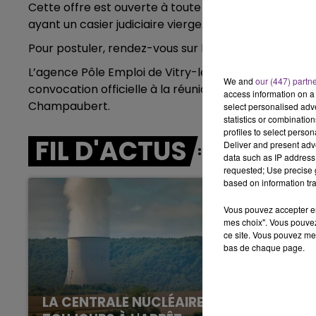
Cette offre est ouverte à toute personne majeure, non 
ayant un casier judiciaire vierge.
7h00 - 12h00
LE WEEK-END CHAMPAGNE FM
Pour postuler, rendez-vous sur le site
Joa
L’agence Pôle Emploi de Vitry-le-François prendra 
We and
our (447) partn
convocation officielle à la réunion d’information e
access information on a 
Champaubert.
select personalised ad
statistics or combinatio
profiles to select person
FIL D'ACTUS
Deliver and present adv
data such as IP address 
requested; Use precise g
based on information tra
Vous pouvez accepter en 
mes choix". Vous pouvez
ce site. Vous pouvez met
bas de chaque page.
LA CENTRALE NUCLÉAIRE DE CHOOZ
7h00 - 12h00