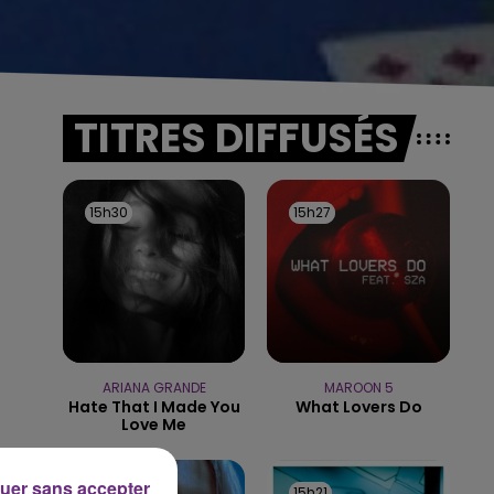
TITRES DIFFUSÉS
15h30
15h30
15h27
15h27
ARIANA GRANDE
MAROON 5
Hate That I Made You
What Lovers Do
Love Me
uer sans accepter
15h24
15h24
15h21
15h21