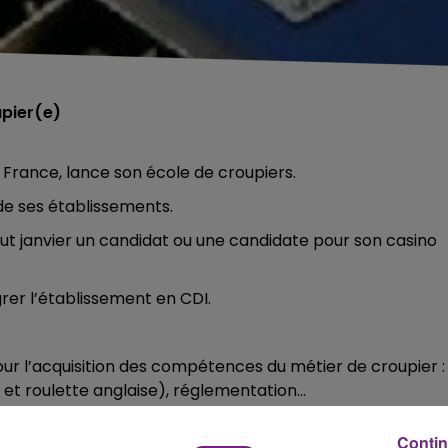
upier(e)
France, lance son école de croupiers.
 de ses établissements.
but janvier un candidat ou une candidate pour son casino
rer l’établissement en CDI.
r l’acquisition des compétences du métier de croupier :
et roulette anglaise), réglementation...
emaines, permettra de parfaire l’appréhension du poste.
Contin