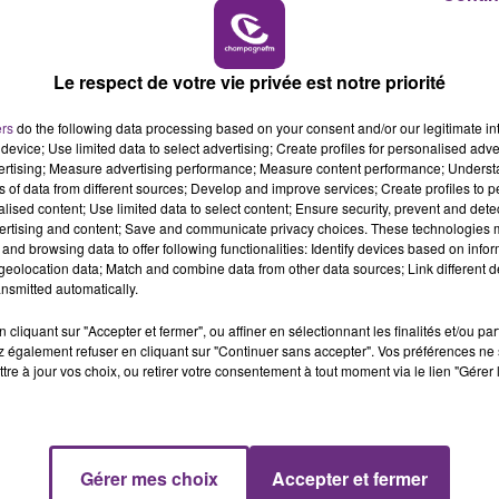
interdite de jeu, inscrite sur les listes électorales et
16h00 - 20h00
LE WEEK-END CHAMPAGNE FM
Le respect de votre vie privée est notre priorité
contact avec les candidat(e)s et leur transmettra leur
ers
do the following data processing based on your consent and/or our legitimate int
t de recrutement qui aura lieu le 9 novembre à Giffaumont
device; Use limited data to select advertising; Create profiles for personalised adver
vertising; Measure advertising performance; Measure content performance; Unders
ns of data from different sources; Develop and improve services; Create profiles to 
alised content; Use limited data to select content; Ensure security, prevent and detect
ertising and content; Save and communicate privacy choices. These technologies
and browsing data to offer following functionalities: Identify devices based on infor
eolocation data; Match and combine data from other data sources; Link different de
nsmitted automatically.
cliquant sur "Accepter et fermer", ou affiner en sélectionnant les finalités et/ou pa
 également refuser en cliquant sur "Continuer sans accepter". Vos préférences ne 
tre à jour vos choix, ou retirer votre consentement à tout moment via le lien "Gérer 
LE MAGASIN JOUÉCLUB DE REIMS FERME
Gérer mes choix
Accepter et fermer
16h00 - 20h00