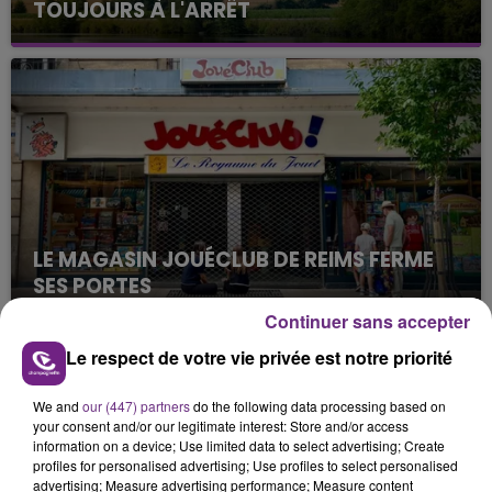
TOUJOURS À L'ARRÊT
Cela fait déjà une semaine que la centrale
nucléaire ardennaise est à l'arrêt. Une situation
justifiée par la sécheresse intense qui est toujours
présente.
LE MAGASIN JOUÉCLUB DE REIMS FERME
SES PORTES
C'était l'une des institutions du centre-ville
Continuer sans accepter
rémois. Le magasin JouéClub est contraint de
Le respect de votre vie privée est notre priorité
fermer ses portes.
TITRES DIFFUSÉS
We and
our (447) partners
do the following data processing based on
your consent and/or our legitimate interest: Store and/or access
information on a device; Use limited data to select advertising; Create
17h15
17h15
17h06
17h06
profiles for personalised advertising; Use profiles to select personalised
advertising; Measure advertising performance; Measure content