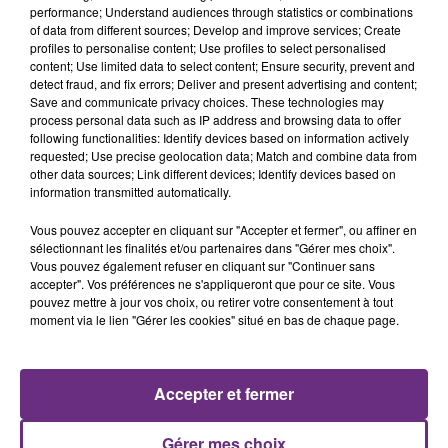
performance; Understand audiences through statistics or combinations
of data from different sources; Develop and improve services; Create
profiles to personalise content; Use profiles to select personalised
content; Use limited data to select content; Ensure security, prevent and
detect fraud, and fix errors; Deliver and present advertising and content;
Save and communicate privacy choices. These technologies may
process personal data such as IP address and browsing data to offer
following functionalities: Identify devices based on information actively
requested; Use precise geolocation data; Match and combine data from
SABRINA CARPENTER
TAME IMPALA & JENNIE
other data sources; Link different devices; Identify devices based on
Espresso
Dracula
information transmitted automatically.
Vous pouvez accepter en cliquant sur "Accepter et fermer", ou affiner en
17h03
17h03
17h00
17h00
sélectionnant les finalités et/ou partenaires dans "Gérer mes choix".
Vous pouvez également refuser en cliquant sur "Continuer sans
accepter". Vos préférences ne s'appliqueront que pour ce site. Vous
pouvez mettre à jour vos choix, ou retirer votre consentement à tout
moment via le lien "Gérer les cookies" situé en bas de chaque page.
Accepter et fermer
JAMES ARTHUR
JENNIFER LOPEZ & DAVID GUETTA
Gérer mes choix