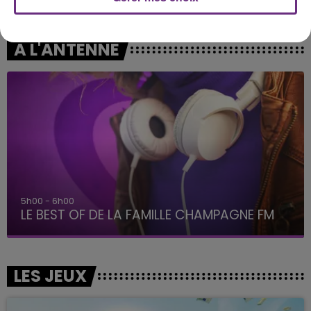
Impossible
Save Me Tonight
A L'ANTENNE
5h00 - 6h00
LE BEST OF DE LA FAMILLE CHAMPAGNE FM
LES JEUX