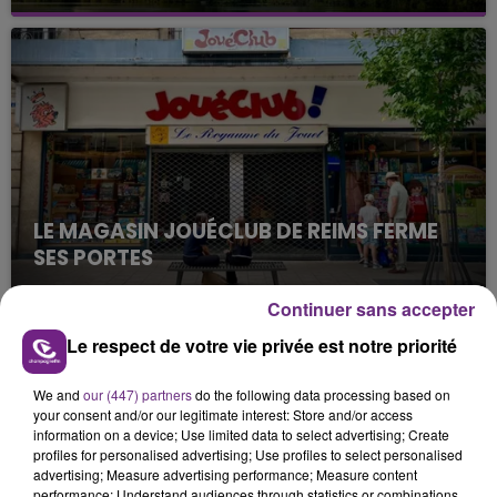
Cela fait déjà une semaine que la centrale
nucléaire ardennaise est à l'arrêt. Une situation
justifiée par la sécheresse intense qui est toujours
présente.
LE MAGASIN JOUÉCLUB DE REIMS FERME
SES PORTES
C'était l'une des institutions du centre-ville
Continuer sans accepter
rémois. Le magasin JouéClub est contraint de
fermer ses portes.
Le respect de votre vie privée est notre priorité
TITRES DIFFUSÉS
We and
our (447) partners
do the following data processing based on
your consent and/or our legitimate interest: Store and/or access
6h56
6h56
6h53
6h53
information on a device; Use limited data to select advertising; Create
profiles for personalised advertising; Use profiles to select personalised
advertising; Measure advertising performance; Measure content
performance; Understand audiences through statistics or combinations