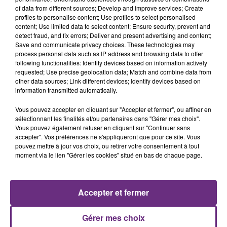
of data from different sources; Develop and improve services; Create
profiles to personalise content; Use profiles to select personalised
content; Use limited data to select content; Ensure security, prevent and
detect fraud, and fix errors; Deliver and present advertising and content;
Save and communicate privacy choices. These technologies may
process personal data such as IP address and browsing data to offer
following functionalities: Identify devices based on information actively
TEDDYBEAR
HOZIER
requested; Use precise geolocation data; Match and combine data from
Chaussures Roses
Too Sweet
other data sources; Link different devices; Identify devices based on
information transmitted automatically.
6h49
6h49
6h46
6h46
Vous pouvez accepter en cliquant sur "Accepter et fermer", ou affiner en
sélectionnant les finalités et/ou partenaires dans "Gérer mes choix".
Vous pouvez également refuser en cliquant sur "Continuer sans
accepter". Vos préférences ne s'appliqueront que pour ce site. Vous
pouvez mettre à jour vos choix, ou retirer votre consentement à tout
moment via le lien "Gérer les cookies" situé en bas de chaque page.
Accepter et fermer
CHRISTOPHE WILLEM
MIKE PERRY FEAT. SHY MARTIN
Systaime
The Ocean
Gérer mes choix