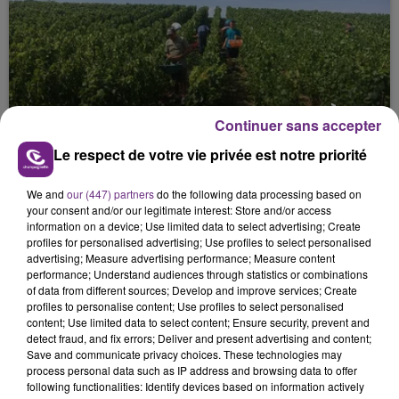
L'INSPECTION DU TRAVAIL RAPPELLE À
Continuer sans accepter
L'ORDRE SUR LES CONDITIONS DE...
Le respect de votre vie privée est notre priorité
Alors que les dates de début des vendange 2026
s'est avéré être plus précoce que prévu,
We and
our (447) partners
do the following data processing based on
l'inspection du Travail en profite pour rappeler
your consent and/or our legitimate interest: Store and/or access
les conditions de...
information on a device; Use limited data to select advertising; Create
profiles for personalised advertising; Use profiles to select personalised
advertising; Measure advertising performance; Measure content
performance; Understand audiences through statistics or combinations
of data from different sources; Develop and improve services; Create
profiles to personalise content; Use profiles to select personalised
content; Use limited data to select content; Ensure security, prevent and
UN FEU DE REMORQUE BLOQUE LA
detect fraud, and fix errors; Deliver and present advertising and content;
Save and communicate privacy choices. These technologies may
CIRCULATION DANS LES ARDENNES
process personal data such as IP address and browsing data to offer
Un feu de remorque s'est déclaré ce mercredi en
following functionalities: Identify devices based on information actively