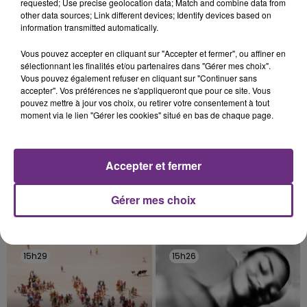
fin de matinée sur l'A34.
requested; Use precise geolocation data; Match and combine data from
other data sources; Link different devices; Identify devices based on
TITRES DIFFUSÉS
information transmitted automatically.
Vous pouvez accepter en cliquant sur "Accepter et fermer", ou affiner en
sélectionnant les finalités et/ou partenaires dans "Gérer mes choix".
15h38
15h38
15h36
15h36
Vous pouvez également refuser en cliquant sur "Continuer sans
accepter". Vos préférences ne s'appliqueront que pour ce site. Vous
pouvez mettre à jour vos choix, ou retirer votre consentement à tout
moment via le lien "Gérer les cookies" situé en bas de chaque page.
Accepter et fermer
Gérer mes choix
NELLY FURTADO
ALEX WARREN
Say It Right
Fever Dream
15h29
15h29
15h26
15h26