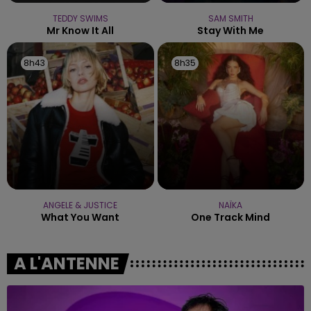
TEDDY SWIMS
SAM SMITH
Mr Know It All
Stay With Me
8h43
8h43
8h35
8h35
ANGELE & JUSTICE
NAÏKA
What You Want
One Track Mind
A L'ANTENNE