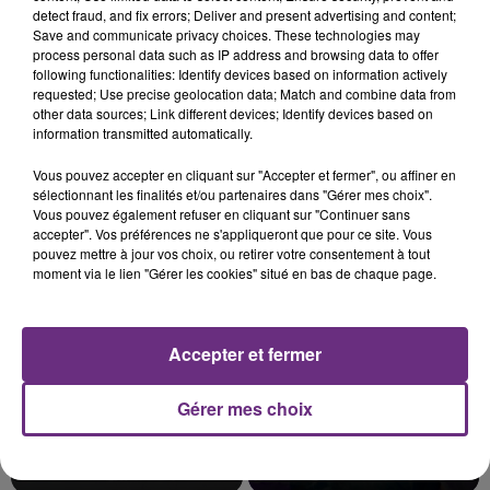
detect fraud, and fix errors; Deliver and present advertising and content;
Save and communicate privacy choices. These technologies may
process personal data such as IP address and browsing data to offer
following functionalities: Identify devices based on information actively
requested; Use precise geolocation data; Match and combine data from
L'INSPECTION DU TRAVAIL RAPPELLE À
other data sources; Link different devices; Identify devices based on
L'ORDRE SUR LES CONDITIONS DE...
information transmitted automatically.
Alors que les dates de début des vendange 2026
Vous pouvez accepter en cliquant sur "Accepter et fermer", ou affiner en
s'est avéré être plus précoce que prévu,
sélectionnant les finalités et/ou partenaires dans "Gérer mes choix".
l'inspection du Travail en profite pour rappeler
Vous pouvez également refuser en cliquant sur "Continuer sans
TITRES DIFFUSÉS
accepter". Vos préférences ne s'appliqueront que pour ce site. Vous
les conditions de...
pouvez mettre à jour vos choix, ou retirer votre consentement à tout
moment via le lien "Gérer les cookies" situé en bas de chaque page.
8h51
8h51
8h47
8h47
Accepter et fermer
Gérer mes choix