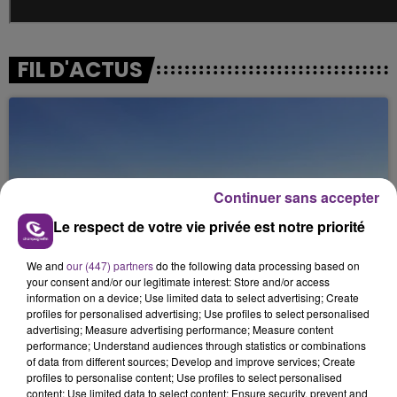
FIL D'ACTUS
Continuer sans accepter
Le respect de votre vie privée est notre priorité
SI TOUT LE MONDE FAIT ÇA, MOI L'ANNÉE
We and
our (447) partners
do the following data processing based on
PROCHAINE JE VENDANGE EN...
your consent and/or our legitimate interest: Store and/or access
information on a device; Use limited data to select advertising; Create
La vendange en Champagne a débuté ce jeudi 6
profiles for personalised advertising; Use profiles to select personalised
août dans la commune de Montgueux (Aube). Du
advertising; Measure advertising performance; Measure content
jamais vu !
performance; Understand audiences through statistics or combinations
of data from different sources; Develop and improve services; Create
profiles to personalise content; Use profiles to select personalised
content; Use limited data to select content; Ensure security, prevent and