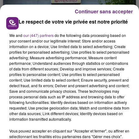
justifiée par la sécheresse intense qui est toujours
Continuer sans accepter
présente.
Le respect de votre vie privée est notre priorité
We and
our (447) partners
do the following data processing based on
your consent and/or our legitimate interest: Store and/or access
information on a device; Use limited data to select advertising; Create
LE MAGASIN JOUÉCLUB DE REIMS FERME
profiles for personalised advertising; Use profiles to select personalised
advertising; Measure advertising performance; Measure content
SES PORTES
performance; Understand audiences through statistics or combinations
C'était l'une des institutions du centre-ville
of data from different sources; Develop and improve services; Create
profiles to personalise content; Use profiles to select personalised
rémois. Le magasin JouéClub est contraint de
content; Use limited data to select content; Ensure security, prevent and
fermer ses portes.
detect fraud, and fix errors; Deliver and present advertising and content;
TITRES DIFFUSÉS
Save and communicate privacy choices. These technologies may
process personal data such as IP address and browsing data to offer
following functionalities: Identify devices based on information actively
6h06
6h06
6h03
6h03
requested; Use precise geolocation data; Match and combine data from
other data sources; Link different devices; Identify devices based on
information transmitted automatically.
Vous pouvez accepter en cliquant sur "Accepter et fermer", ou affiner en
sélectionnant les finalités et/ou partenaires dans "Gérer mes choix".