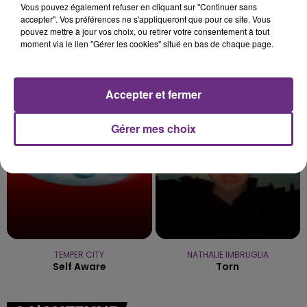
Vous pouvez également refuser en cliquant sur "Continuer sans
accepter". Vos préférences ne s'appliqueront que pour ce site. Vous
pouvez mettre à jour vos choix, ou retirer votre consentement à tout
moment via le lien "Gérer les cookies" situé en bas de chaque page.
ALEX WARREN
MASTER KG
Passenger
Jerusalema
Accepter et fermer
6h00
6h00
5h56
5h56
Gérer mes choix
TEMPER CITY
NATHALIE IMBRUGLIA
Self Aware
Torn