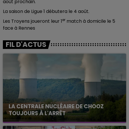
août prochain.
La saison de Ligue 1 débutera le 4 août.
er
Les Troyens joueront leur 1
match à domicile le 5
face à Rennes
FIL D'ACTUS
LA CENTRALE NUCLÉAIRE DE CHOOZ
TOUJOURS À L'ARRÊT
Cela fait déjà une semaine que la centrale
nucléaire ardennaise est à l'arrêt. Une situation