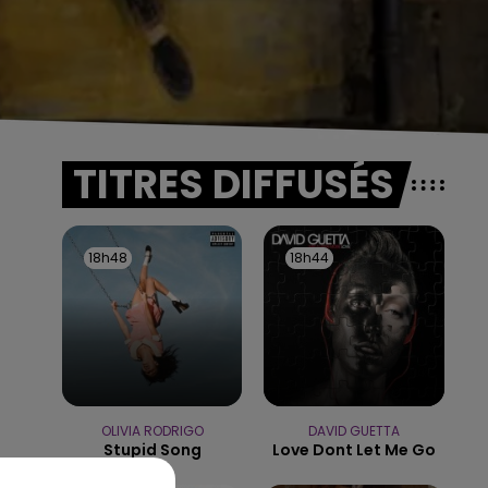
TITRES DIFFUSÉS
18h48
18h48
18h44
18h44
OLIVIA RODRIGO
DAVID GUETTA
Stupid Song
Love Dont Let Me Go