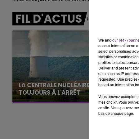
16h00 - 20h00
FIL D'ACTUS
LE WEEK-END CHAMPAGNE FM
We and
our (447) partn
access information on a 
select personalised ad
statistics or combinatio
profiles to select person
Deliver and present adv
data such as IP address 
requested; Use precise g
LA CENTRALE NUCLÉAIRE DE CHOOZ
based on information tra
TOUJOURS À L'ARRÊT
Vous pouvez accepter en 
Cela fait déjà une semaine que la centrale
mes choix". Vous pouvez
nucléaire ardennaise est à l'arrêt. Une situation
ce site. Vous pouvez met
bas de chaque page.
justifiée par la sécheresse intense qui est
toujours présente.