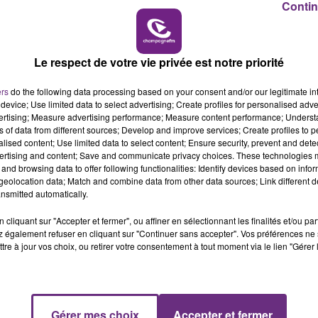
Contin
7h00 - 11h00
BEST OF
Le respect de votre vie privée est notre priorité
ers
do the following data processing based on your consent and/or our legitimate int
device; Use limited data to select advertising; Create profiles for personalised adver
vertising; Measure advertising performance; Measure content performance; Unders
ns of data from different sources; Develop and improve services; Create profiles to 
alised content; Use limited data to select content; Ensure security, prevent and detect
ertising and content; Save and communicate privacy choices. These technologies
and browsing data to offer following functionalities: Identify devices based on infor
eolocation data; Match and combine data from other data sources; Link different de
LE MAGASIN JOUÉCLUB DE REIMS FERME
nsmitted automatically.
SES PORTES
cliquant sur "Accepter et fermer", ou affiner en sélectionnant les finalités et/ou pa
C'était l'une des institutions du centre-ville
 également refuser en cliquant sur "Continuer sans accepter". Vos préférences ne 
rémois. Le magasin JouéClub est contraint de
tre à jour vos choix, ou retirer votre consentement à tout moment via le lien "Gérer 
fermer ses portes.
Gérer mes choix
Accepter et fermer