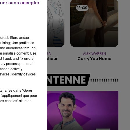
uer sans accepter
18h42
18h42
18h39
18h39
11h00 - 16h00
LE WEEK-END CHAMPAGNE FM
erest: Store and/or
tising; Use profiles to
tand audiences through
personalise content; Use
MANON LISA
ALEX WARREN
 fraud, and fix errors;
Le Petit Pecheur
Carry You Home
 may process personal
mation actively
vices; Identify devices
A L'ANTENNE
rtenaires dans "Gérer
s'appliqueront que pour
les cookies" situé en