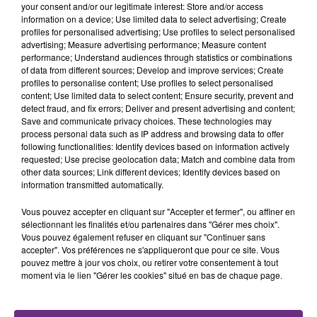
your consent and/or our legitimate interest: Store and/or access
information on a device; Use limited data to select advertising; Create
profiles for personalised advertising; Use profiles to select personalised
advertising; Measure advertising performance; Measure content
performance; Understand audiences through statistics or combinations
of data from different sources; Develop and improve services; Create
profiles to personalise content; Use profiles to select personalised
LA CENTRALE NUCLÉAIRE DE CHOOZ
content; Use limited data to select content; Ensure security, prevent and
TOUJOURS À L'ARRÊT
detect fraud, and fix errors; Deliver and present advertising and content;
Cela fait déjà une semaine que la centrale
Save and communicate privacy choices. These technologies may
process personal data such as IP address and browsing data to offer
nucléaire ardennaise est à l'arrêt. Une situation
following functionalities: Identify devices based on information actively
justifiée par la sécheresse intense qui est toujours
requested; Use precise geolocation data; Match and combine data from
présente.
other data sources; Link different devices; Identify devices based on
information transmitted automatically.
Vous pouvez accepter en cliquant sur "Accepter et fermer", ou affiner en
sélectionnant les finalités et/ou partenaires dans "Gérer mes choix".
Vous pouvez également refuser en cliquant sur "Continuer sans
accepter". Vos préférences ne s'appliqueront que pour ce site. Vous
LE MAGASIN JOUÉCLUB DE REIMS FERME
pouvez mettre à jour vos choix, ou retirer votre consentement à tout
moment via le lien "Gérer les cookies" situé en bas de chaque page.
SES PORTES
C'était l'une des institutions du centre-ville
rémois. Le magasin JouéClub est contraint de