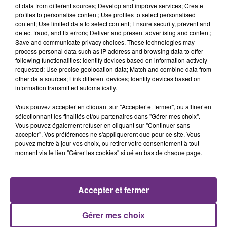
of data from different sources; Develop and improve services; Create
Les sports collectifs et de contact ne peuvent pas
profiles to personalise content; Use profiles to select personalised
reprendre.
content; Use limited data to select content; Ensure security, prevent and
detect fraud, and fix errors; Deliver and present advertising and content;
Ces mesures seront maintenues au moins jusqu'au 22
Save and communicate privacy choices. These technologies may
juin, date fixée pour la mise en place de la phase 3 du
process personal data such as IP address and browsing data to offer
following functionalities: Identify devices based on information actively
déconfinement.
requested; Use precise geolocation data; Match and combine data from
other data sources; Link different devices; Identify devices based on
FIL D'ACTUS
information transmitted automatically.
Vous pouvez accepter en cliquant sur "Accepter et fermer", ou affiner en
sélectionnant les finalités et/ou partenaires dans "Gérer mes choix".
Vous pouvez également refuser en cliquant sur "Continuer sans
accepter". Vos préférences ne s'appliqueront que pour ce site. Vous
pouvez mettre à jour vos choix, ou retirer votre consentement à tout
moment via le lien "Gérer les cookies" situé en bas de chaque page.
Accepter et fermer
LA CENTRALE NUCLÉAIRE DE CHOOZ
TOUJOURS À L'ARRÊT
Gérer mes choix
Cela fait déjà une semaine que la centrale