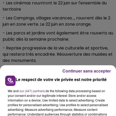
- Les cinémas rouvriront le 22 juin sur l'ensemble du
territoire
- Les Campings, villages vacances..., rouvrent dès le 2
juin en zone verte. Le 22 juin en zone orange.
- Les parcs et jardins vont également être rouverts au
public dès la semaine prochaine.
- Reprise progressive de la vie culturelle et sportive,
qui restera très encadrée. Réouverture des musées et
des monuments.
En revanche, les regroupements à 10 personnes
Continuer sans accepter
maximum dans l'espace public restent en place, de
Le respect de votre vie privée est notre priorité
même que le principe du télétravail, le respect des
gestes barrières et le port du masque qui est très
We and
our (447) partners
do the following data processing based on
largement recommandé.
your consent and/or our legitimate interest: Store and/or access
information on a device; Use limited data to select advertising; Create
Les stade et hippodromes restent fermés au public.
profiles for personalised advertising; Use profiles to select personalised
advertising; Measure advertising performance; Measure content
Même chose pour les discothèques et salles de jeux.
performance; Understand audiences through statistics or combinations