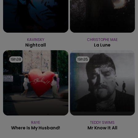
KAVINSKY
CHRISTOPHE MAE
Nightcall
La Lune
19h38
19h38
19h35
19h35
RAYE
TEDDY SWIMS
Where Is My Husband!
Mr Know It All