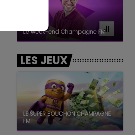
16h00 - 20h00
Le Week-end Champagne FM
LES JEUX
LE SUPER BOUCHON CHAMPAGNE
FM
avec La Famille Champagne FM, à 8H10