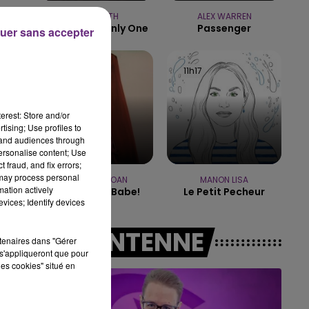
SAM SMITH
ALEX WARREN
i
7h00 - 11h00
I'm Not The Only One
Passenger
uer sans accepter
BEST OF
11h19
11h19
11h17
11h17
erest: Store and/or
tising; Use profiles to
tand audiences through
personalise content; Use
 fraud, and fix errors;
 may process personal
CHAPPELL ROAN
MANON LISA
mation actively
Good Luck, Babe!
Le Petit Pecheur
vices; Identify devices
A L'ANTENNE
rtenaires dans "Gérer
s'appliqueront que pour
les cookies" situé en