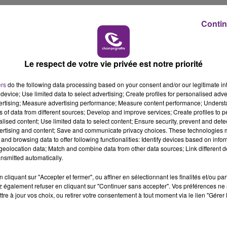
iper au processus de radicalisation de Cheriff Chekatt, qu
16h00 - 20h00
Contin
LE WEEK-END CHAMPAGNE FM
ttu par les policiers
 dans cette affaire.
Le respect de votre vie privée est notre priorité
ers
do the following data processing based on your consent and/or our legitimate int
device; Use limited data to select advertising; Create profiles for personalised adver
vertising; Measure advertising performance; Measure content performance; Unders
ns of data from different sources; Develop and improve services; Create profiles to 
alised content; Use limited data to select content; Ensure security, prevent and detect
ertising and content; Save and communicate privacy choices. These technologies
and browsing data to offer following functionalities: Identify devices based on infor
eolocation data; Match and combine data from other data sources; Link different de
nsmitted automatically.
cliquant sur "Accepter et fermer", ou affiner en sélectionnant les finalités et/ou pa
LE MAGASIN JOUÉCLUB DE REIMS FERME
 également refuser en cliquant sur "Continuer sans accepter". Vos préférences ne 
SES PORTES
tre à jour vos choix, ou retirer votre consentement à tout moment via le lien "Gérer 
C'était l'une des institutions du centre-ville
rémois. Le magasin JouéClub est contraint de