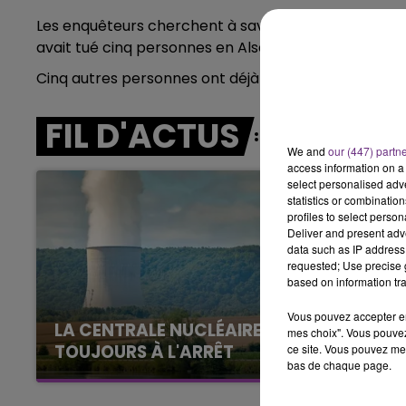
Les enquêteurs cherchent à savoir s'ils ont pu partic
11h00 - 16h00
LE WEEK-END CHAMPAGNE FM
avait tué cinq personnes en Alsace avant d'être aba
Cinq autres personnes ont déjà été mises en examen
FIL D'ACTUS
We and
our (447) partn
access information on a 
select personalised ad
statistics or combinatio
profiles to select person
Deliver and present adv
data such as IP address 
requested; Use precise g
based on information tra
Vous pouvez accepter en 
LA CENTRALE NUCLÉAIRE DE CHOOZ
mes choix". Vous pouvez
TOUJOURS À L'ARRÊT
ce site. Vous pouvez met
bas de chaque page.
Cela fait déjà une semaine que la centrale
nucléaire ardennaise est à l'arrêt. Une situation