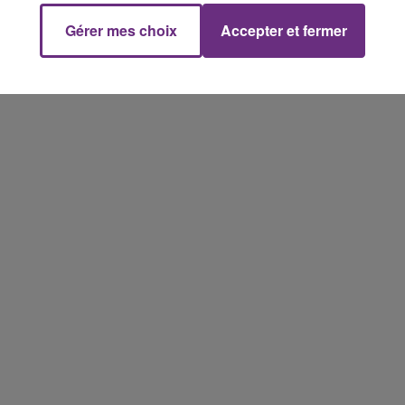
fermer ses portes.
Gérer mes choix
Accepter et fermer
11h00 - 16h00
Le week-end Champagne FM