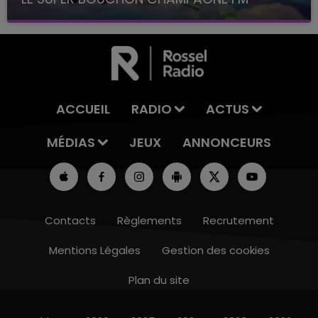
avec La Famille Champagne FM, à 8H10
ACCUEIL
RADIO
ACTUS
MÉDIAS
JEUX
ANNONCEURS
Contacts
Règlements
Recrutement
Mentions Légales
Gestion des cookies
Plan du site
15h00 - 19h00
LE CLUB CHAMPAGNE FM