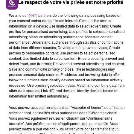
Le respect de votre vie privée est notre priorité
VENEZ FÊTER CE WEEK-END
L'ANNIVERSAIRE DE WOINIC
We and
our (447) partners
do the following data processing based on
your consent and/or our legitimate interest: Store and/or access
Ce samedi 8 août sera un grand jour :
information on a device; Use limited data to select advertising; Create
l'anniversaire du plus gros sanglier du monde.
profiles for personalised advertising; Use profiles to select personalised
Une fête est donc organisée et vous êtes tous
advertising; Measure advertising performance; Measure content
TITRES DIFFUSÉS
performance; Understand audiences through statistics or combinations
conviés !
of data from different sources; Develop and improve services; Create
profiles to personalise content; Use profiles to select personalised
content; Use limited data to select content; Ensure security, prevent and
13h08
13h08
13h04
13h04
detect fraud, and fix errors; Deliver and present advertising and content;
Save and communicate privacy choices. These technologies may
process personal data such as IP address and browsing data to offer
following functionalities: Identify devices based on information actively
requested; Use precise geolocation data; Match and combine data from
other data sources; Link different devices; Identify devices based on
information transmitted automatically.
Vous pouvez accepter en cliquant sur "Accepter et fermer", ou affiner en
sélectionnant les finalités et/ou partenaires dans "Gérer mes choix".
Vous pouvez également refuser en cliquant sur "Continuer sans
CHRISTOPHE MAE
ED SHEERAN
accepter". Vos préférences ne s'appliqueront que pour ce site. Vous
La Lune
Shape Of You
pouvez mettre à jour vos choix, ou retirer votre consentement à tout