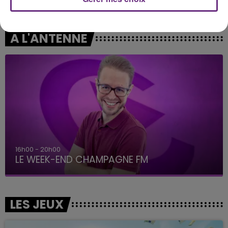
Self Aware
Dilemma
A L'ANTENNE
16h00 - 20h00
LE WEEK-END CHAMPAGNE FM
LES JEUX