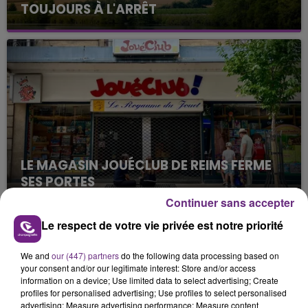
TOUJOURS À L'ARRÊT
Cela fait déjà une semaine que la centrale
nucléaire ardennaise est à l'arrêt. Une situation
justifiée par la sécheresse intense qui est toujours
présente.
LE MAGASIN JOUÉCLUB DE REIMS FERME
SES PORTES
C'était l'une des institutions du centre-ville
Continuer sans accepter
rémois. Le magasin JouéClub est contraint de
Le respect de votre vie privée est notre priorité
fermer ses portes.
TITRES DIFFUSÉS
We and
our (447) partners
do the following data processing based on
your consent and/or our legitimate interest: Store and/or access
information on a device; Use limited data to select advertising; Create
12h22
12h22
12h20
12h20
profiles for personalised advertising; Use profiles to select personalised
advertising; Measure advertising performance; Measure content