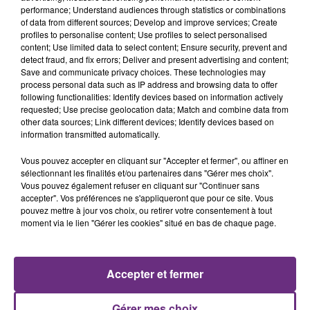
performance; Understand audiences through statistics or combinations
of data from different sources; Develop and improve services; Create
profiles to personalise content; Use profiles to select personalised
content; Use limited data to select content; Ensure security, prevent and
detect fraud, and fix errors; Deliver and present advertising and content;
Save and communicate privacy choices. These technologies may
process personal data such as IP address and browsing data to offer
following functionalities: Identify devices based on information actively
requested; Use precise geolocation data; Match and combine data from
ALEX WARREN
JOSEPH KAMEL
other data sources; Link different devices; Identify devices based on
Passenger
Celui Qui Part
information transmitted automatically.
Vous pouvez accepter en cliquant sur "Accepter et fermer", ou affiner en
12h17
12h17
12h11
12h11
sélectionnant les finalités et/ou partenaires dans "Gérer mes choix".
Vous pouvez également refuser en cliquant sur "Continuer sans
accepter". Vos préférences ne s'appliqueront que pour ce site. Vous
pouvez mettre à jour vos choix, ou retirer votre consentement à tout
moment via le lien "Gérer les cookies" situé en bas de chaque page.
Accepter et fermer
TEMPER CITY
NELLY
Gérer mes choix